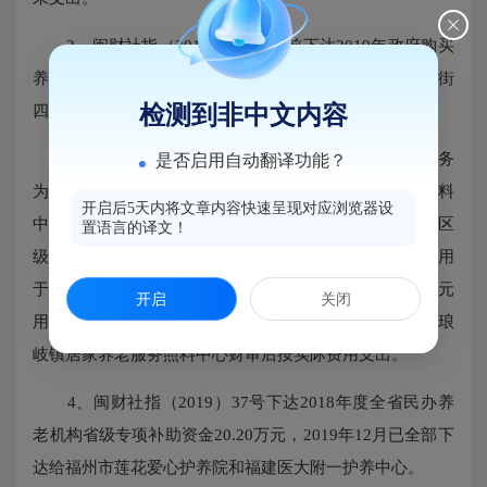
2、闽财社指（2018）121号提前下达2019年政府购买
养老及救助服务资金11.6万元。2019年全年下达给各镇街
四镇街养老协理员人员工资及办公经费21.6万元。
检测到非中文内容
3、闽财社指（2019）18号下达下达2019年养老服务
是否启用自动翻译功能？
为民办实事项目建设省级补助资金153万元（其中两个照料
开启后5天内将文章内容快速呈现对应浏览器设
中心建设补助费136万元，农村幸福院建设费17万元），区
置语言的译文！
级配套农村幸福院建设3万元。2019年8月已支出64万元用
于亭江镇养老服务照料中心建设。2019年9月已支出20万元
开启
关闭
用于琅岐镇南兜村农村幸福院项目。经费结余72万元待琅
岐镇居家养老服务照料中心财审后按实际费用支出。
4、闽财社指（2019）37号下达2018年度全省民办养
老机构省级专项补助资金20.20万元，2019年12月已全部下
达给福州市莲花爱心护养院和福建医大附一护养中心。