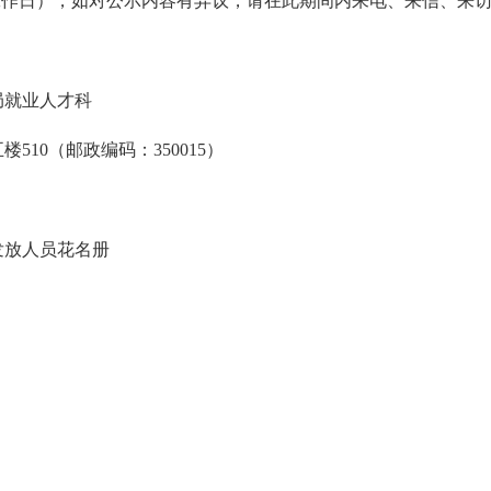
5个工作日），如对公示内容有异议，请在此期间内来电、来信、来
局就业人才科
0（邮政编码：350015）
放人员花名册