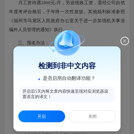
月工资待遇2800元/月，另设绩效工资，需经公司自然
年度考评合格后，于年终一次性发放。其他福利标准参照
《福州市马尾区人民政府办公室关于进一步加强机关事业
编外人员管理的通知》执行。
三、报名办法：
1.报名时间：2025年8月7日至2025年8月13日17:30；
检测到非中文内容
2.报名邮箱：5438695@qq.com；
是否启用自动翻译功能？
3.报名材料：
开启后5天内将文章内容快速呈现对应浏览器设
(1)报名登记表（见附件）；
置语言的译文！
(2)近期正面免冠二寸彩色证件照；
开启
关闭
(3)身份证正、反面扫描件；