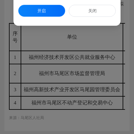
2024年马尾区部分机关事业单位公开招聘编外人员拟
开启
关闭
录用人员名单（二）
序
岗
单位
号
1
福州经济技术开发区公共就业服务中心
管
2
福州市马尾区市场监督管理局
管
3
福州高新技术产业开发区马尾园管理委员会
管
4
福州市马尾区不动产登记和交易中心
专
来源：马尾区人社局