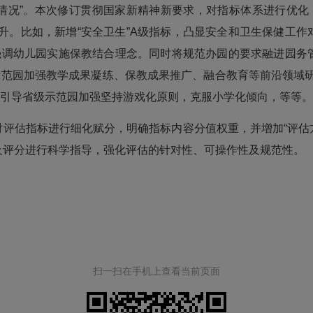
情况”。本次修订贯彻国家新精神新要求，对指标体系进行优化，
提升。比如，新增“安全卫生”A级指标，凸显安全和卫生保健工作
，强调幼儿园实施保教结合理念。同时将规范办园的要求融进园
示范园加强教学成果凝练、保教成果推广、融合教育等前沿领域研
分，引导省级示范园加强坚持游戏化原则，克服小学化倾向，等等
对评估指标进行细化赋分，明确指标内容分值权重，并增加“评估方
及评分进行科学指导，强化评估的针对性、可操作性及规范性。
扫一扫在手机上查看当前页面