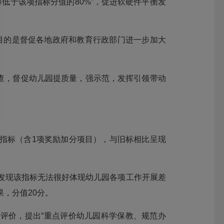
得低于该项指标分值的80%”，促进软硬件平衡发
目的是督促各地政府和教育行政部门进一步加大
查，督促幼儿园提质量，强示范，发挥引领带动
级指标（含1项奖励加分项目），与旧标相比呈现
们发现该指标无法很好体现幼儿园各项工作开展差
果，分值20分。
评价，提出“重点评价幼儿园科学保教、规范办