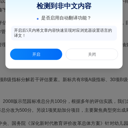
0分以上，并新增要求幼儿园必须同时符合“每项A级指标的得分不
检测到非中文内容
凑”情况。
是否启用自动翻译功能？
评估后，针对存在问题，给予幼儿园不少于3个月的整改时间，
开启后5天内将文章内容快速呈现对应浏览器设置语言的
学管理，深化保教改革，提升教育质量。
译文！
管理。省级每年结合新园评估，对原有的省级示范园进行适量抽
开启
关闭
项B级指标分解若干评估要素。新标共有8项A级指标、30项B
。
2008版示范园标准总分共100分，根据多年的评估实践，我
总分改为500分。另设1项奖励加分项目，主要聚焦典型突出成
中央、国务院《深化新时代教育评价改革总体方案》针对幼儿园