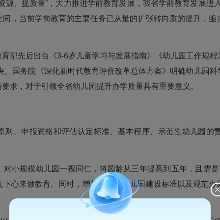
资源、提质量”，大力推进学前教育发展，我省学前教育发展进入新
升空间，当前学前教育的主要任务已从量的扩张转向质的提升，亟
教育部先后出台《3-6岁儿童学习与发展指南》《幼儿园工作规
中央、国务院《深化新时代教育评价改革总体方案》明确幼儿园
新要求，对于引领全省幼儿园提升办学质量具有重要意义。
原则、申报资格和评估认定标准、基本程序、示范性幼儿园的
，对小规模幼儿园一视同仁，将园龄从三年提高到五年，且需是
沉下心来做教育。同时，增加了国家幼儿园建设标准以及规范办