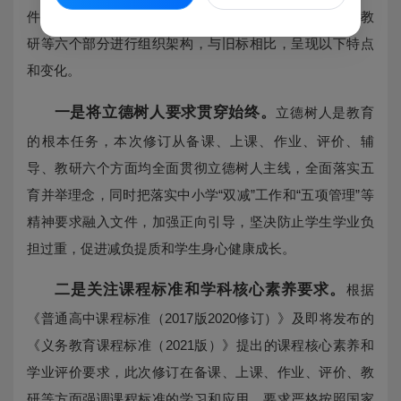
件，体例上统一按照备课、上课、作业、辅导、评价、教
研等六个部分进行组织架构，与旧标相比，呈现以下特点
和变化。
一是将立德树人要求贯穿始终。
立德树人是教育
的根本任务，本次修订从备课、上课、作业、评价、辅
导、教研六个方面均全面贯彻立德树人主线，全面落实五
育并举理念，同时把落实中小学“双减”工作和“五项管理”等
精神要求融入文件，加强正向引导，坚决防止学生学业负
担过重，促进减负提质和学生身心健康成长。
二是关注课程标准和学科核心素养要求。
根据
《普通高中课程标准（2017版2020修订）》及即将发布的
《义务教育课程标准（2021版）》提出的课程核心素养和
学业评价要求，此次修订在备课、上课、作业、评价、教
研等方面强调课程标准的学习和应用，要求严格按照国家