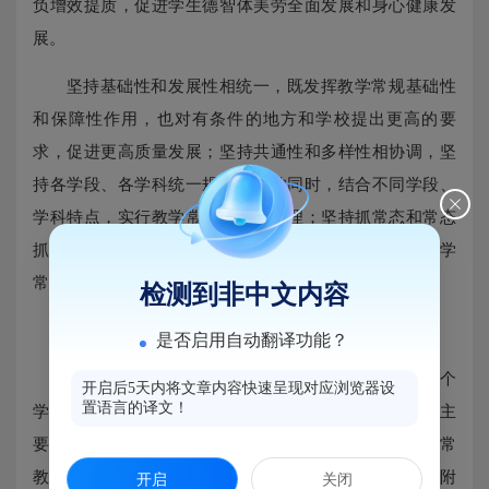
负增效提质，促进学生德智体美劳全面发展和身心健康发
展。
坚持基础性和发展性相统一，既发挥教学常规基础性
和保障性作用，也对有条件的地方和学校提出更高的要
求，促进更高质量发展；坚持共通性和多样性相协调，坚
持各学段、各学科统一规范要求的同时，结合不同学段、
学科特点，实行教学常规差异化管理；坚持抓常态和常态
抓相结合，立足教学常态，持之以恒、常抓不懈，将教学
常规管理贯穿于教学工作的全过程，确保落地见效。
检测到非中文内容
三、《指导意见》的主要内容和特点是什么？
是否启用自动翻译功能？
《指导意见》采取“1+3”的形式研制，即“主文件+三个
开启后5天内将文章内容快速呈现对应浏览器设
置语言的译文！
学段日常教学基本规范”，《指导意见》包括总体要求、主
要举措、组织实施三大块内容。《福建省普通中小学日常
教学基本规范》分为小学版、初中版、高中版三个文件附
开启
关闭