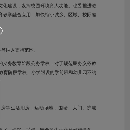
文化建设，发挥校园环境育人功能。稳妥推进教
育教学融合应用，加快缩小城乡、区域、校际差
县等纳入支持范围。
的义务教育阶段公办学校，对于规范民办义务教
教育阶段学校、小学附设的学前班和幼儿园不纳
”
）房等生活用房，运动场地，围墙、大门、护坡
饮水、洗浴、采暖、安全等生活必须设施设备。