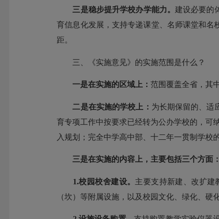
三是稳步提升
学校
办学
能力。
建设必要的
育信息化发展，支持专递课堂、名师课堂和名
距。
三、《实施意见》的实施范围是什么？
一是
在
实施的
区域
上：
范围覆盖全省，其
二是
在
实施
的
学校
上
：
为长期保留的、适
育专项工作中按要求已经转为公办学校的，可
入规划；完全中学高中部、十二年一贯制学校的
三是
在
实施的
内容
上
，
主要
包括
三个
方面
1.校园校舍建设。
主要支持新建、改扩建
（坎）等附属设施，以及校园文化、绿化、硬
2.设施设备购置。
支持购置教学实验仪器