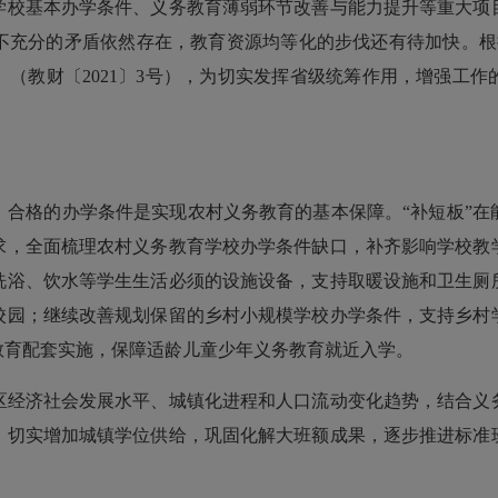
学校基本办学条件、义务教育薄弱环节改善与能力提升等重大项
不充分的矛盾依然存在，教育资源均等化的步伐还有待加快。根据
（教财〔2021〕3号），为切实发挥省级统筹作用，增强工
。
合格的办学条件是实现农村义务教育的基本保障。“补短板”
求，全面梳理农村义务教育学校办学条件缺口，补齐影响学校教
洗浴、饮水等学生生活必须的设施设备，支持取暖设施和卫生厕
校园；继续改善规划保留的乡村小规模学校办学条件，支持乡村
教育配套实施，保障适龄儿童少年义务教育就近入学。
区经济社会发展水平、城镇化进程和人口流动变化趋势，结合义
，切实增加城镇学位供给，巩固化解大班额成果，逐步推进标准