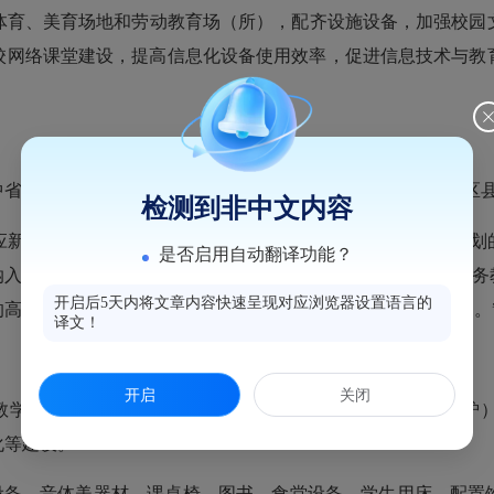
体育、美育场地和劳动教育场（所），配齐设施设备，加强校园
校网络课堂建设，提高信息化设备使用效率，促进信息技术与教
中省级以上补助资金优先将乡村振兴重点帮扶县、革命苏区老区
检测到非中文内容
应新型城镇化发展和乡村振兴战略要求、符合当地国土空间规划
是否启用自动翻译功能？
纳入规划范围。同时，根据国家要求，《实施意见》强调“非义务
开启后5天内将文章内容快速呈现对应浏览器设置语言的
高中部以及因打造‘重点校’而形成的超大规模学校不纳入规划。
译文！
：
开启
关闭
教学及辅助用房，师生宿舍、食堂、浴室、厕所、开水（锅炉
化等建设。
设备、音体美器材、课桌椅、图书，食堂设备、学生用床，配置