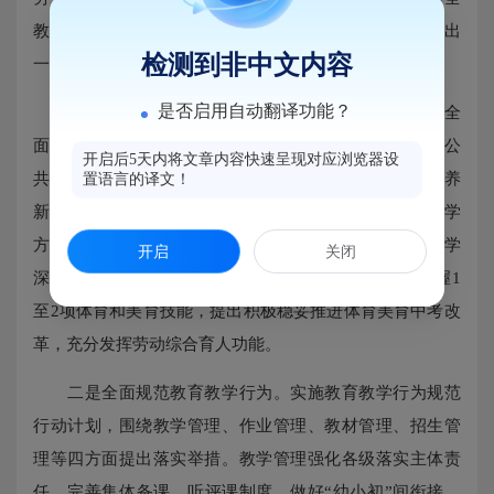
教育质量提升支撑体系、打造高素质教师队伍等方面提出
检测到非中文内容
一系列有针对性的改革措施。
是否启用自动翻译功能？
一是强化“五育”并举。着眼于加快构建德智体美劳全
面培养体系，突出德育实效，创新德育载体，充分发挥公
开启后5天内将文章内容快速呈现对应浏览器设
共优质资源德育效用，推进党团队一体化建设阶梯式培养
置语言的译文！
新模式。提高智育水平，严格学业质量标准，创新教与学
方式，加强科学教育和实验教学，推动信息化与教育教学
开启
关闭
深度融合。加强体育美育及劳动教育，帮助学生分别掌握1
至2项体育和美育技能，提出积极稳妥推进体育美育中考改
革，充分发挥劳动综合育人功能。
二是全面规范教育教学行为。实施教育教学行为规范
行动计划，围绕教学管理、作业管理、教材管理、招生管
理等四方面提出落实举措。教学管理强化各级落实主体责
任，完善集体备课、听评课制度，做好“幼小初”间衔接，