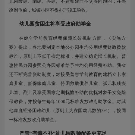
儿园缓建、缩建、停建、不建和建而不交等问题的，在整
改到位前，城镇小区不得办理竣工验收。
幼儿园贫困生将享受政府助学金
在健全学前教育经费保障长效机制方面，《实施方
案》提出，各地要制定本地公办园生均公用经费财政拨款
标准，原则上不低于省定标准，并建立稳定增长机制。普
惠性民办园参照公办园标准给予生均公用经费补助。我省
还不断完善资助制度，对接受普惠学前教育的建档立卡家
庭儿童、低保家庭儿童、特困救助供养儿童、孤儿和残疾
儿童、烈士及享受国家定期抚恤补助的优抚对象子女免除
保教费，并按每生每年1000元标准发放政府助学金。对其
他家庭经济困难幼儿（原则上为在园幼儿数的3%），按同
一标准发放政府助学金。
严禁“有编不补”幼儿园教师配备更充足