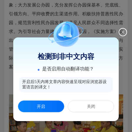
象；大力发展公办园，充分发挥公办园保基本、兜底线、
引领方向、平抑收费的主渠道作用。积极扶持普惠性民办
园，规范营利性民办园发展，满足人民群众不同选择性需
求。为引导社会力量建设普惠性幼儿园，《实施方案》提
出，各市、县（区）要按照省级加强普惠性民办园认定与
管理要求，结合当地经济发展水平和居民消费水平等实
检测到非中文内容
际，制定合理的普惠性民办园认定具体标准，出台具体方
案，每年认定和扶持一批普惠性民办园。
是否启用自动翻译功能？
每年新开工建设200所公办园
开启后5天内将文章内容快速呈现对应浏览器设
置语言的译文！
开启
关闭