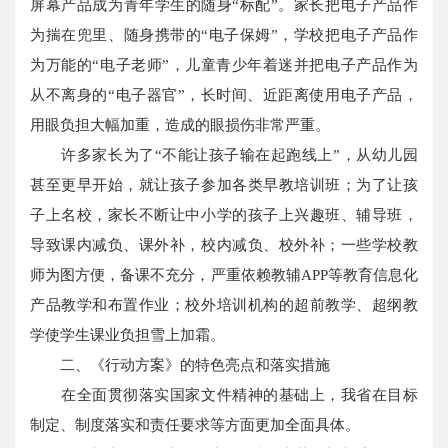
屏幕产品成为青年学生的随身“标配”。家长把电子产品作
为揣在兜里、随身携带的“电子保姆”，学校把电子产品作
为万能的“电子老师”，儿童青少年着迷并把电子产品作为
从不离身的“电子器官”，长时间、近距离使用电子产品，
用眼负担大幅加重，造成的眼损伤非常严重。
许多家长为了“不能让孩子输在起跑线上”，从幼儿园
甚至更早开始，就让孩子参加各类早教培训班；为了让孩
子上名校，家长不断让中小学的孩子上兴趣班、辅导班，
导致课内减负、课外补，校内减负、校外补；一些学校教
师为图方便，备课不充分，严重依赖教辅APP等教育信息化
产品教学和布置作业；校外培训机构的超前教学、超纲教
学使学生课业负担雪上加霜。
二、《行动方案》的特色亮点和落实措施
在全面贯彻落实国家文件精神的基础上，我省在目标
制定、制度落实和责任要求等方面更加全面具体。