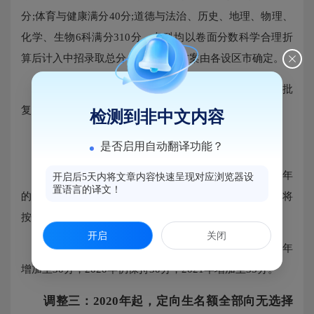
分;体育与健康满分40分;道德与法治、历史、地理、物理、
化学、生物6科满分310分，各科均以卷面分数科学合理折
算后计入中招录取总分，具体折算方案由各设区市确定。
届时，2021年福州市中招录取办法将以省教育厅的批
复为准，另择时公布。
检测到非中文内容
调整二：定向生降分分值增加
是否启用自动翻译功能？
随着中招投档总分增加，从2018年的650分、2019年
开启后5天内将文章内容快速呈现对应浏览器设
置语言的译文！
的670分直至2021年后的800分，定向生录取降分幅度也将
按照一定比例进行调整。
开启
关闭
定向生录取降分幅度在2018年25分的基础上，2019年
增加至30分，2020年仍保持30分，2021年增加至35分。
调整三：2020年起，定向生名额全部向无选择