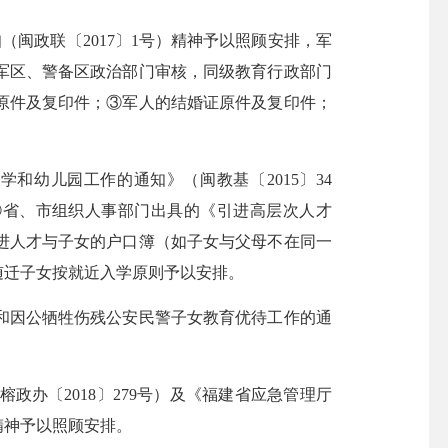
闽政联〔2017〕1号）精神予以照顾安排，军
军区、警备区政治部门审核，同级教育行政部门
原件及复印件；③军人的结婚证原件及复印件；
幼儿园工作的通知》（闽教基〔2015〕34
：①省、市组织人事部门出具的《引进高层次人才
进人才与子女的户口簿（如子女与父母不在同一
随迁子女按就近入学原则予以安排。
因公牺牲伤残公安民警子女教育优待工作的通
〔2018〕279号）及《福建省应急管理厅
精神予以照顾安排。