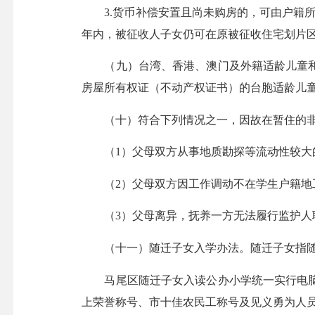
3.货币补偿安置且尚未购房的，可由户籍所
年内，被征收人子女仍可在原被征收住宅划片
（九）台湾、香港、澳门及外籍适龄儿童和
房屋所有权证（不动产权证书）的台胞适龄儿
（十）符合下列情况之一，因故在暂住的非
（1）父母双方从事地质勘探等流动性较大
（2）父母双方因工作调动不在学生户籍地
（3）父母离异，抚养一方无法履行监护人职
（十一）随迁子女入学办法。随迁子女指随父
马尾区随迁子女入读公办小学统一实行电脑
上荣誉称号、市十佳农民工称号及见义勇为人