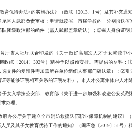
优待办法>的实施办法》（政联〔2013〕1号）及其补充通知（
马尾区人武部负责审核；申请就读省、市属学校的，分别报送省
部队团级政治部的函件（需人武部盖章确认）；②军人身份证明
省人社厅联合印发的《关于做好高层次人才子女就读中小学和
政综〔2014〕303号）精神予以照顾安排。需提供的材料
入选文件的复印件需加盖所在单位组织人事部门确认章）；②引
婚证等能够证明相互关系的证明材料）。市人才公寓集体户人才
子女入学按公安部、教育部《关于进一步加强和改进公安英烈和
要求办理。
办公厅关于建立全市消防救援队伍职业保障机制的建议》（榕政办
人员及其子女教育优待工作的通知》（闽应急〔2019〕51号）