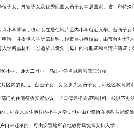
侨子女、外籍子女及优秀回国人员子女等属国家、省、市特殊照
点小学就读，也可以在居住地片区内小学就近入学。台商子女是
面申请，并提供入学所需材料，经市台办审核后，由市台办于7月
请入学所需材料：①适龄儿童父（母）的台胞证和台湾户籍证；
验小学、师大二附小、乌山小学名城港湾儒江分校。
区内的孤儿、烈士子女、见义勇为人员子女，可经区教育局审
部门的住宅征收安置协议、户口簿等相关证明材料，按以下办
的，可在原居住地片内小学入学，也可由户籍所在地教育局统筹
户口未迁移的，可由安置地所在地教育局统筹安排入学；