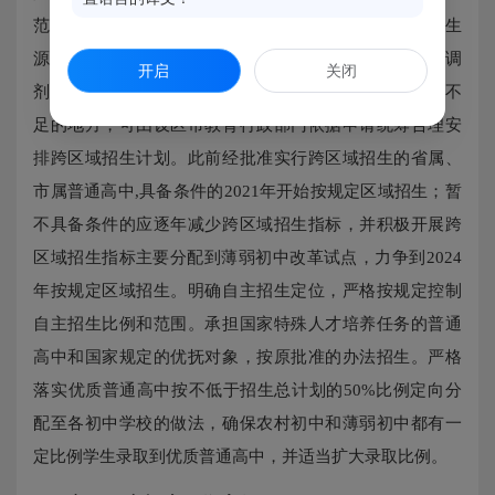
范围应与当地公办普通高中保持一致，实行同步招生；生
源不足的，可由设区市教育行政部门在辖区内适当统筹调
开启
关闭
剂安排招生计划。区域内普通高中学位不足或初中生源不
足的地方，可由设区市教育行政部门依据申请统筹合理安
排跨区域招生计划。此前经批准实行跨区域招生的省属、
市属普通高中,具备条件的2021年开始按规定区域招生；暂
不具备条件的应逐年减少跨区域招生指标，并积极开展跨
区域招生指标主要分配到薄弱初中改革试点，力争到2024
年按规定区域招生。明确自主招生定位，严格按规定控制
自主招生比例和范围。承担国家特殊人才培养任务的普通
高中和国家规定的优抚对象，按原批准的办法招生。严格
落实优质普通高中按不低于招生总计划的50%比例定向分
配至各初中学校的做法，确保农村初中和薄弱初中都有一
定比例学生录取到优质普通高中，并适当扩大录取比例。