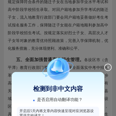
规定保障符合条件的随迁子女在当地参加学业水平考试和
高中阶段学校招生录取。对回户籍地参加升学考试的随迁
子女，流入地教育行政部门要会同户籍地妥善做好考生考
试报名服务工作，保障随迁子女能在户籍地顺利参加高中
阶段学校招生考试。按规定落实好烈士子女、高层次人才
子女等对象的教育优待照顾政策，完善入学保障机制，优
化服务措施，充分体现便利、准确和公平。
五、全面加强普通高中招生管理。
各设区市（含
平潭）教育行政部门要按照省级部署全面落实中考中招改
革，着力构建规范有序和监督有力的招生机制，实现城乡
高中更加公平更高质量发展。根据教育部普通高中招生有
检测到非中文内容
关工作部署，普通高中要按照属地原则确定招生区域，县
域（含不设区的市）公办普通高中应在本县域内招生；设
是否启用自动翻译功能？
区市城区的公办普通高中应在所在区或若干城区内招生，
开启后5天内将文章内容快速呈现对应浏览器设
具体由设区市教育行政部门统筹确定。民办普通高中招生
置语言的译文！