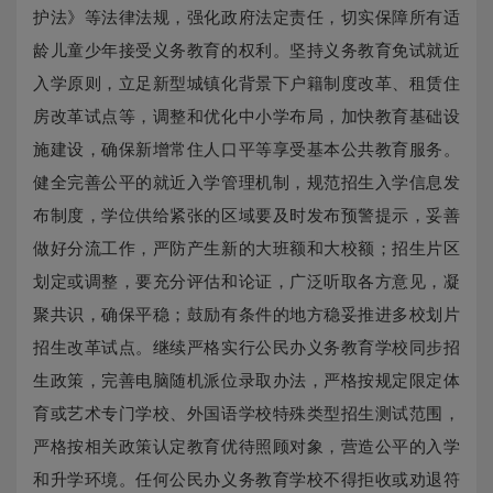
护法》等法律法规，强化政府法定责任，切实保障所有适
龄儿童少年接受义务教育的权利。坚持义务教育免试就近
入学原则，立足新型城镇化背景下户籍制度改革、租赁住
房改革试点等，调整和优化中小学布局，加快教育基础设
施建设，确保新增常住人口平等享受基本公共教育服务。
健全完善公平的就近入学管理机制，规范招生入学信息发
布制度，学位供给紧张的区域要及时发布预警提示，妥善
做好分流工作，严防产生新的大班额和大校额；招生片区
划定或调整，要充分评估和论证，广泛听取各方意见，凝
聚共识，确保平稳；鼓励有条件的地方稳妥推进多校划片
招生改革试点。继续严格实行公民办义务教育学校同步招
生政策，完善电脑随机派位录取办法，严格按规定限定体
育或艺术专门学校、外国语学校特殊类型招生测试范围，
严格按相关政策认定教育优待照顾对象，营造公平的入学
和升学环境。任何公民办义务教育学校不得拒收或劝退符