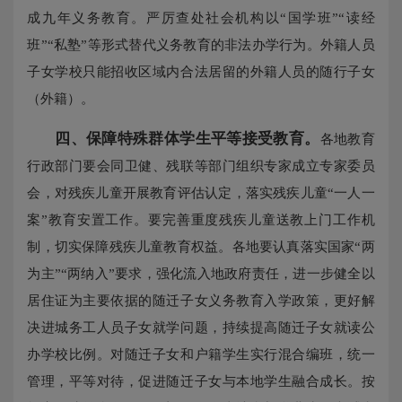
成九年义务教育。严厉查处社会机构以“国学班”“读经
班”“私塾”等形式替代义务教育的非法办学行为。外籍人员
子女学校只能招收区域内合法居留的外籍人员的随行子女
（外籍）。
四、
保障特殊群体学生平等接受教育。
各地教育
行政部门要会同卫健、残联等部门组织专家成立专家委员
会，对残疾儿童开展教育评估认定，落实残疾儿童“一人一
案”教育安置工作。要完善重度残疾儿童送教上门工作机
制，切实保障残疾儿童教育权益。各地要认真落实国家“两
为主”“两纳入”要求，强化流入地政府责任，进一步健全以
居住证为主要依据的随迁子女义务教育入学政策，更好解
决进城务工人员子女就学问题，持续提高随迁子女就读公
办学校比例。对随迁子女和户籍学生实行混合编班，统一
管理，平等对待，促进随迁子女与本地学生融合成长。按