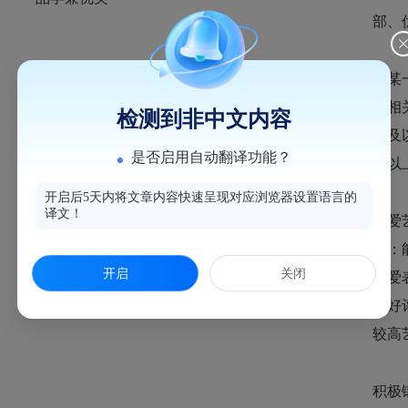
部、
在某
读相
检测到非中文内容
学科专长类
级及
是否启用自动翻译功能？
及以
开启后5天内将文章内容快速呈现对应浏览器设置语言的
译文！
热爱
出：
开启
关闭
艺术特长类
热爱
到好
较高
积极