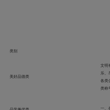
类别
文明
乐、
美好品德类
各类
类称
一、
品学兼优类