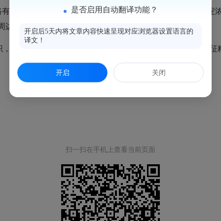
是否启用自动翻译功能？
路有了浓厚兴趣，引发孩子们对铁路历史的学习兴趣，进而积淀
周边商铺。
开启后5天内将文章内容快速呈现对应浏览器设置语言的
译文！
识，引导学生了解马尾铁路发展历史，重温党的光辉历史和长征
开启
关闭
扫一扫在手机上查看当前页面