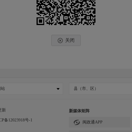
关闭
网站
县（市、区）
更新
新媒体矩阵
CP备12023918号-1
闽政通APP