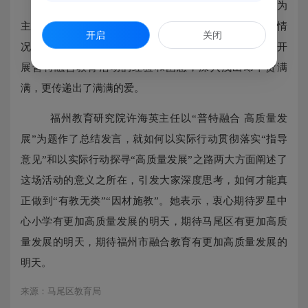
下午，许嘉艳校长开设了以“爱满星空
相伴成长”为
主题的专题讲座。她从学校概况、随班就读和特教班情
开启
关闭
况、融合教育思考和尝试几个方面，汇报了学校近五年开
展普特融合教育活动的经验和困惑，深入浅出却干货满
满，更传递出了满满的爱。
福州教育研究院许海英主任以“普特融合 高质量发
展”为题作了总结发言，就如何以实际行动贯彻落实“指导
意见”和以实际行动探寻“高质量发展”之路两大方面阐述了
这场活动的意义之所在，引发大家深度思考，如何才能真
正做到“有教无类”“因材施教”。她表示，衷心期待罗星中
心小学有更加高质量发展的明天，期待马尾区有更加高质
量发展的明天，期待福州市融合教育有更加高质量发展的
明天。
来源：马尾区教育局