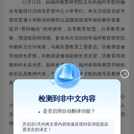
12
月
15
日，由福州教育研究院主办的福州市普特融
合专题研讨活动在罗星中心小学举行。本次活动旨在提升
我市普通小学附设特教班以及随班就读学校的教学质量，
提升“普特融合”的有效性，共享教育智慧，分享教育体
验，增进校际间情感。参加本次活动的有福州教育研究院
特教科主任许海英，马尾区委教育工委委员、区教师进修
学校校长罗辉，区教师进修校副校长房贞望，区教育局初
教科科长吴光亮、副科长吴云珍，福州各特殊教育学校的
校长以及教师代表，马尾区随班就读学校的领导及教师代
表等。
上午的活动分语文专场和数学专场进行，罗星中心
检测到非中文内容
小学校长许嘉艳等
4
位教师分别上了
4
节核心素养凸显、人
是否启用自动翻译功能？
文关怀到位的普特融合课。课后，与会人员开展了评课活
动。
开启后5天内将文章内容快速呈现对应浏览器设
置语言的译文！