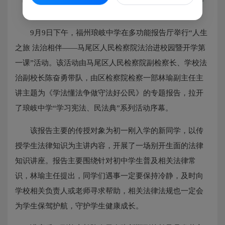
9月9日下午，福州琅岐中学在多功能报告厅举行“人生
之旅 法治相伴——马尾区人民检察院法治进校园暨开学第
一课”活动。该活动由马尾区人民检察院副检察长、学校法
治副校长陈奋勇带队，由区检察院检察一部林瑜副主任主
讲主题为《学法懂法争做守法好公民》的专题报告，拉开
了琅岐中学“学习宪法、民法典”系列活动序幕。
该报告主要的传授对象为初一刚入学的新同学，以传
授学生法律知识为主讲内容，开展了一场别开生面的法律
知识讲座。报告主要围绕针对初中学生普及相关法律常
识，林瑜主任提出，同学们遇事一定要保持冷静，及时向
学校相关负责人或老师寻求帮助，相关法律法规也一定会
为学生保驾护航，守护学生健康成长。