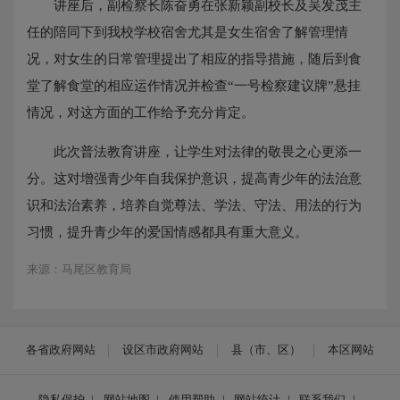
讲座后，副检察长陈奋勇在张新颖副校长及吴发茂主
任的陪同下到我校学校宿舍尤其是女生宿舍了解管理情
况，对女生的日常管理提出了相应的指导措施，随后到食
堂了解食堂的相应运作情况并检查“一号检察建议牌”悬挂
情况，对这方面的工作给予充分肯定。
此次普法教育讲座，让学生对法律的敬畏之心更添一
分。这对增强青少年自我保护意识，提高青少年的法治意
识和法治素养，培养自觉尊法、学法、守法、用法的行为
习惯，提升青少年的爱国情感都具有重大意义。
来源：马尾区教育局
各省政府网站
设区市政府网站
县（市、区）
本区网站
隐私保护
|
网站地图
|
使用帮助
|
网站统计
|
联系我们
|