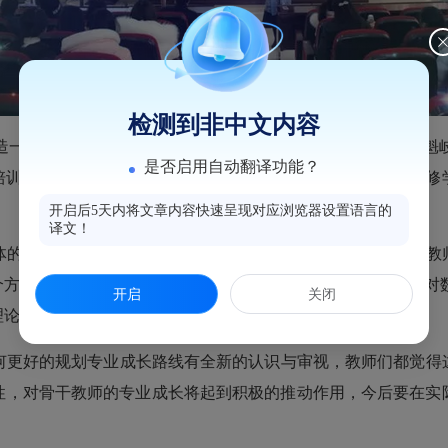
检测到非中文内容
造一支具有长远发展和创新能力的教师队伍，
1
月
22
日上午，
魁
是否启用自动翻译功能？
培训。福建省林碧珍小学数学名师工作室成员、连江县教师进修
开启后5天内将文章内容快速呈现对应浏览器设置语言的
译文！
的表现等方面，以国学经典名句为导引，为大家详细分析了教
三个方面为大家解读了教师专业化成长的方法。另外，郑老师还
开启
关闭
理论水平起到了很大的推动作用。
更好的规划专业成长路线有全新的认识与审视，教师们都觉得
性，对骨干教师的专业成长将起到积极的推动作用，今后要在实