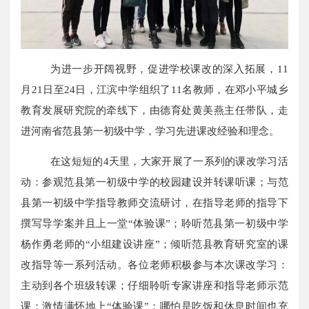
为进一步开阔视野，促进学校课改的深入拓展，
11
月
21
日至
24
日，江滨中学组织了
11
名教师，在邓小平城乡
教育发展研究院的牵线下，由德育处黄美燕主任带队，走
进河南省范县第一初级中学，学习先进课改经验和理念。
在这短短的
4
天里，大家开展了一系列的课改学习活
动：参观范县第一初级中学的校园建设并转课听课；与范
县第一初级中学指导教师交流研讨，在指导老师的指导下
撰写导学案并且上一堂“体验课”；聆听范县第一初级中学
杨作勇老师的“小组建设讲座”；倾听范县教育研究室的课
改指导等一系列活动。各位老师积极参与本次课改学习：
主动到各个班级转课；仔细聆听专家讲座和指导老师示范
课；激情满怀地上“体验课”；哪怕是吃饭和休息时间也充