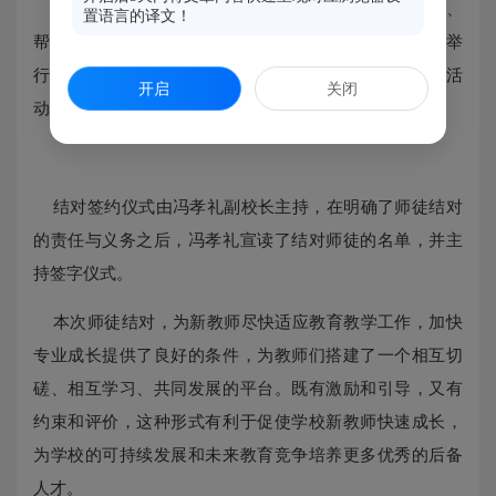
为了加快年轻教师队伍建设，
充分发挥骨干教师“传、
置语言的译文！
帮、带”的作用,9月26日，福州吴庄华侨小学在会议室举
行“蓝青工程”师徒结对仪式。学校全体教师出席了本次活
开启
关闭
动，共同见证了5对师徒拜师签约的神
圣时刻。
结对签约仪式由冯孝礼副校长主持，在明确了师徒结对
的责任与义务之后，冯孝礼宣读了结对师徒的名单，并主
持签字仪式。
本次师徒结对，为新教师尽快适应教育教学工作，加快
专业成长提供了良好的条件，为教师们搭建了一个相互切
磋、相互学习、共同发展的平台。既有激励和引导，又有
约束和评价，这种形式有利于促使学校新教师快速成长，
为学校的可持续发展和未来教育竞争培养更多优秀的后备
人才。