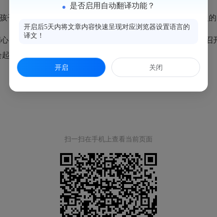
是否启用自动翻译功能？
孩子在校学习、生活等情况，对孩子在校表现有了一个更深入的
开启后5天内将文章内容快速呈现对应浏览器设置语言的
译文！
精心准备以及家长们积极配合下，取得了圆满成功。家长会的召
会起到了良好的促进作用。
开启
关闭
扫一扫在手机上查看当前页面