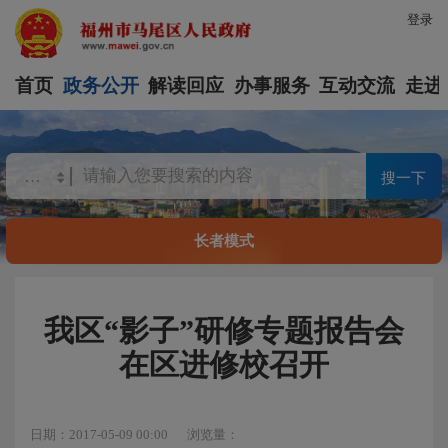
登录
首页
政务公开
解读回应
办事服务
互动交流
走进
搜一下
长者模式
我区“影子”研修专题报告会
在区进修校召开
日期：2017-05-09 00:00
浏览量：