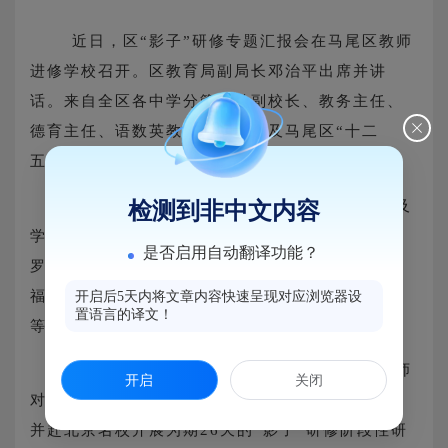
近日，区“影子”研修专题汇报会在马尾区教师
进修学校召开。区教育局副局长邓治平出席并讲
话。来自全区各中学分管教学副校长、教务主任、
德育主任、语数英教研组长，以及马尾区“十二
五”第四期骨干教师参加。
会上，邓治平副局长对我区教师培训工作以及
检测到非中文内容
学校教学工作作了指导性讲话；区教师进修校校长
是否启用自动翻译功能？
罗辉作了业务方面的发言，并对参加“影子”研修的
福州第二十四中学林森、师大二附中许萍、刘小丫
开启后5天内将文章内容快速呈现对应浏览器设
置语言的译文！
等三名教师的学习与作给予了充分肯定。
据悉，我区福州第二十四中学林森等三位教师
开启
关闭
对参加“福州市名优教师第七期影子研修班”学习，
并赴北京名校开展为期26天的“影子”研修阶段性研