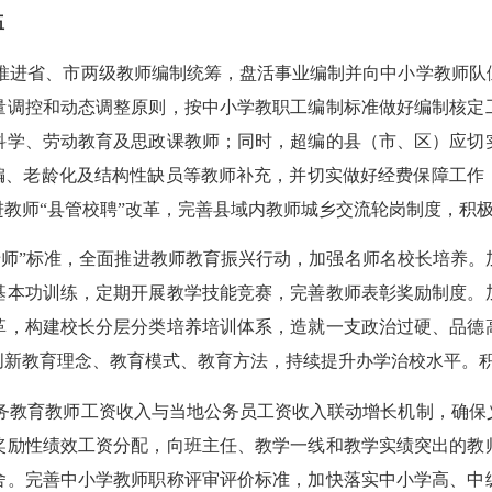
伍
推进省、市两级教师编制统筹，盘活事业编制并向中小学教师队
量调控和动态调整原则，按中小学教职工编制标准做好编制核定
科学、劳动教育及思政课教师；同时，超编的县（市、区）应切
缺编、老龄化及结构性缺员等教师补充，并切实做好经费保障工作
教师“县管校聘”改革，完善县域内教师城乡交流轮岗制度，积
老师”标准，全面推进教师教育振兴行动，加强名师名校长培养。
基本功训练，定期开展教学技能竞赛，完善教师表彰奖励制度。
革，构建校长分层分类培养培训体系，造就一支政治过硬、品德
创新教育理念、教育模式、教育方法，持续提升办学治校水平。
务教育教师工资收入与当地公务员工资收入联动增长机制，确保
奖励性绩效工资分配，向班主任、教学一线和教学实绩突出的教
舍。完善中小学教师职称评审评价标准，加快落实中小学高、中