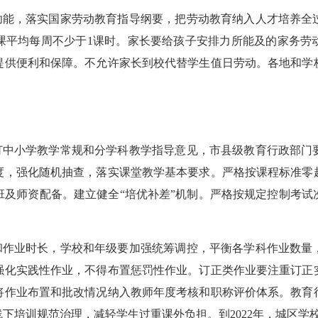
能，落实国家劳动教育指导纲要，把劳动教育纳入人才培养全
课平均每周不少于1课时。家长要给孩子安排力所能及的家务劳
提供便利和保障。不允许家长到校代替学生值日劳动。各地和学
中小学教学常规和分学科教学指导意见，市县级教育行政部门
度，强化随机抽查，落实课堂教学基本要求。严格按课程标准零
班及师资配备。建立健全“培优补差”机制。严格按规定控制考试
作业时长，学校和年级要加强统筹调控，平衡各学科作业数量
强化实践性作业，不得布置惩罚性作业。订正类作业要注重订正
将作业布置和批改情况纳入教师年度考核和职称评价体系。教育
下培训规范治理，减轻学生过重课外负担。到2022年，城区学