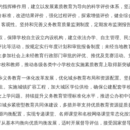
的指挥棒作用，建立以发展素质教育为导向的科学评价体系，坚
价标准，改进结果评价，强化过程评价，探索增值评价，健全综
、客观性。坚持和完善义务教育质量监测制度，定期发布监测报
权，保障学校自主设立内设机构，建立依法办学、自主管理、民
评比等活动，按规定实行年度计划和审批报备制度；未经当地教
生参加社会上未经教育行政部门审批的评优、推优及竞赛活动。
学校和教师，推动各级各类中小学校在实施素质教育上取得新突
乡义务教育一体化改革发展，优化城乡教育布局和资源配置。坚
生。实施城镇扩容工程，加大城区学位供给，确保公建配套学
女上学问题。持续提升义务教育管理标准化水平，推进公办初中
和城乡紧密型教育共同体建设，多措并举支持优质教育资源提质
资源均衡配置，实现专递课堂、名师课堂和名校网络课堂常态化
育从基本均衡向优质均衡发展，适时开展督导评估，接受国家督