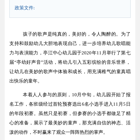
政策文件:
孩子的歌声是纯真的，美好的，令人陶醉的。为了
支持和鼓励幼儿大胆地表现自己，进一步培养幼儿歌唱能
力与表演能力，亭江中心幼儿园于
2020
年
11
月举行了第七
届“亭幼好声音”活动，将幼儿引入五彩缤纷的音乐世界，
让幼儿在美妙的歌声中体验和成长，用充满稚气的童真唱
出快乐的童年。
本着人人参与的原则，
10
月中旬，幼儿园开始了报
名工作，各班级经过首轮预赛选出
6
名小选手进入
11
月
5
日
的年段初赛。虽然只是初赛，但参赛的小选手都做足了精
心的准备，展示了最美妙的童声，那充满自信的神态、活
泼的动作，不时赢来了观众一阵阵热烈的掌声。