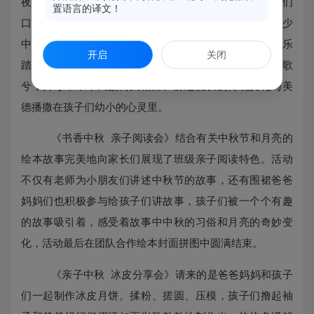
夜思》等经典古诗词从孩子们稚嫩的童声中传出化作他们
置语言的译文！
口中最美的诗话。爸爸和孩子的《中秋抒怀》寄托着多少
中华游子的思念。美丽的妈妈们跟随着《水调歌头》音乐
开启
关闭
踏着轻盈的步伐跳起优美的舞蹈赢得大家热烈的掌声。歌
兮，舞兮，中华民族博大精深、源远流长的传统文化与美
德播撒在孩子们幼小的心灵里。
《书香中秋
亲子阅读会》结合有关中秋节和月亮的
绘本故事完美地向家长们展现了班级亲子阅读特色。活动
不仅有老师为小朋友们讲述中秋节的故事，还有围裙爸爸
妈妈们也积极参与给孩子们讲故事，孩子们被一个个有趣
的故事吸引着，感受着故事中中秋的习俗和月亮的奇妙变
化，活动最后在团队合作绘本封面拼图中圆满结束。
《亲子中秋
冰皮分享会》请来的是爸爸妈妈和孩子
们一起制作冰皮月饼。揉粉、搓圆、压模，孩子们撸起袖