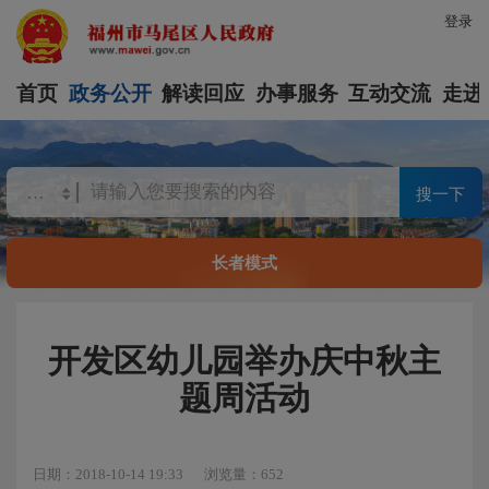
登录
首页
政务公开
解读回应
办事服务
互动交流
走进
搜一下
长者模式
开发区幼儿园举办庆中秋主
题周活动
日期：2018-10-14 19:33
浏览量：652