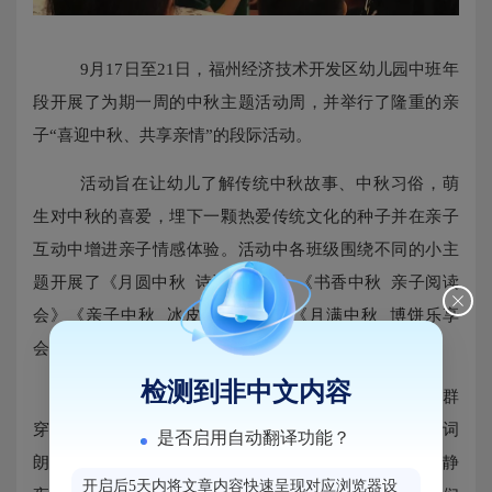
9月17日至21日，福州经济技术开发区幼儿园中班年
段开展了为期一周的中秋主题活动周，并举行了隆重的亲
子
“喜迎中秋、共享亲情”的段际活动。
活动旨在让幼儿了解传统中秋故事、中秋习俗，萌
生对中秋的喜爱，埋下一颗热爱传统文化的种子并在亲子
互动中增进亲子情感体验。活动中各班级围绕不同的小主
题开展了《月圆中秋 诗词朗诵会》《书香中秋 亲子阅读
会》《亲子中秋 冰皮分享会》和《月满中秋 博饼乐享
会》，活动温馨快乐，充满暖暖的爱意与亲情。
检测到非中文内容
“霜从今夜白，月是故乡明”，伴随着朗朗读书声一群
穿着汉服的孩子手牵着手走上舞台揭开了《月圆中秋 诗词
是否启用自动翻译功能？
朗诵会》的序幕开始一场视听盛宴。《十五夜望月》《静
开启后5天内将文章内容快速呈现对应浏览器设