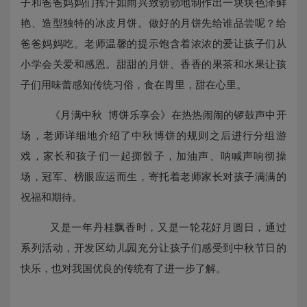
子和爸爸妈妈们挥汗如雨兴致勃勃地制作出一块块色泽鲜
艳、造型独特的冰皮月饼。做好的月饼先给谁品尝呢？给
爸爸妈妈吃。老师温馨的提示饱含着浓浓的爱让孩子们从
小学会关爱和感恩。甜甜的月饼、香香的果茶和水果让孩
子们用味蕾感知传统习俗，食在胃里，甜在心里。
《月满中秋
博饼乐享会》在热热闹闹的锣鼓声中开
场，老师详细地介绍了中秋博饼的规则之后进行分组游
戏，家长和孩子们一起掷骰子，加油声、呐喊声响彻操
场，冠军、榜眼应运而生，寄托着老师家长对孩子满满的
祝福和期待。
又
是一年丹桂飘香时，又是一轮花好月圆日，通过
系列活动，开发区幼儿园充分让孩子们感受到中秋节日的
快乐，也对我国优良的传统有了进一步了解。