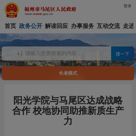
登录
首页
政务公开
解读回应
办事服务
互动交流
走进
搜一下
长者模式
阳光学院与马尾区达成战略
合作 校地协同助推新质生产
力