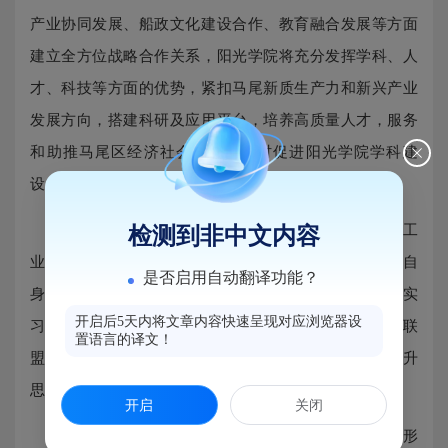
产业协同发展、船政文化建设合作、教育融合发展等方面
建立全方位战略合作关系，阳光学院将充分发挥学科、人
才、科技等方面的优势，紧扣马尾新质生产力和新兴产业
发展方向，搭建科研及应用平台，培养高质量人才，服务
和助推马尾区经济社会发展，同时促进阳光学院学科建
设、人才培养和科研成果转化。
福州市马尾区是中国近代海军的摇篮和中国近代工
检测到非中文内容
业、科技、高等教育的发源地之一。校地双方也将利用自
是否启用自动翻译功能？
身优势资源，共同开展船政文化研究，共建青年大学生“实
开启后5天内将文章内容快速呈现对应浏览器设
习实战基地”，共建马尾区大中小学思想政治教育一体化联
置语言的译文！
盟等平台，打造独具船政内涵的主题“金课”，进一步提升
思政教育质量和效果。
开启
关闭
未来，双方将通过定期互访、共建信息交流平台等形