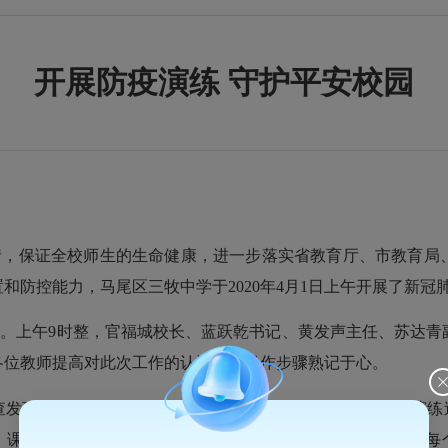
开展防疫演练 守护平安校园
情，保证全校师生的生命健康，进一步落实省教育厅、市教育局
置和防控能力，马尾区三牧中学于
2020
年
4
月
1
日上午开展了新冠
性。上午
9
时整，官福城校长、蓝跃乾书记、黄发声主任、苏达青
各位教师提高对此次工作的认识，让操作步骤熟记于心。
查发现异常”和“教室内体温检测发现异常”两个模拟场景。在演
、课室区域进行消杀，对密切接触者的转运隔离。每个场景、每