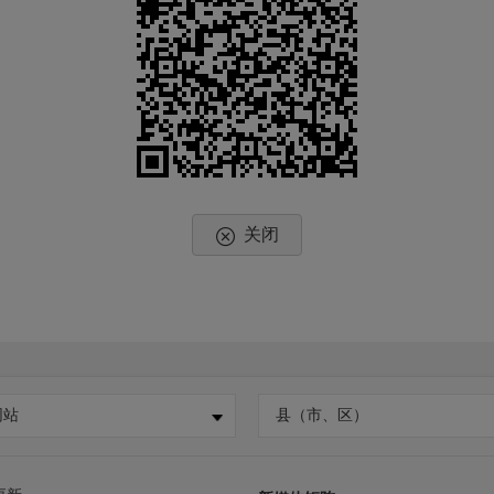
关闭
网站
县（市、区）