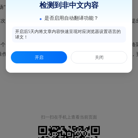
检测到非中文内容
场”。
是否启用自动翻译功能？
本次演练环节中存在的不足进行认真的梳理、总结和反馈，并提
开启后5天内将文章内容快速呈现对应浏览器设置语言的
译文！
一个环节都牢记于心，大家按照学校应急预案进行，不仅能严格
操作性。此次演练，做到了未雨绸缪，不仅筑牢校园安全防线，
开启
关闭
扫一扫在手机上查看当前页面