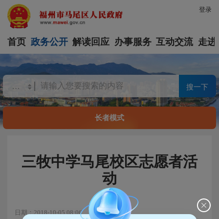
登录
首页
政务公开
解读回应
办事服务
互动交流
走进
搜一下
长者模式
三牧中学马尾校区志愿者活
动
日期：2018-10-05 08:06
浏览量：709