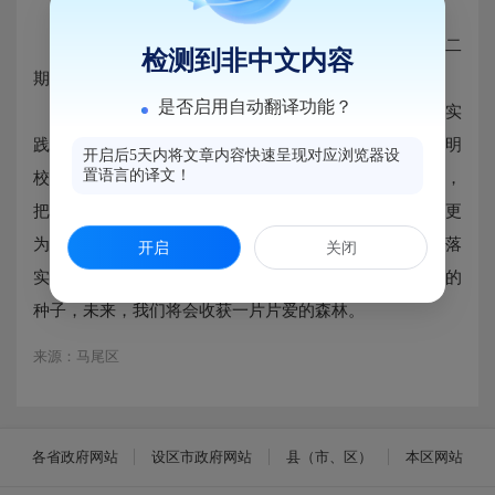
2018年8月29日，福州三牧中学马尾校区展开了第二
检测到非中文内容
期的志愿者活动。
是否启用自动翻译功能？
志愿服务活动的成功开展，不仅让学生志愿者们在实
践中提高了服务社会的意识，陶冶了情操，还对构建文明
开启后5天内将文章内容快速呈现对应浏览器设
置语言的译文！
校园具有积极的
促
进作用。
我校将继续
开展一系列
活动，
把公益活动引向深入
，
使同学们对进一步志愿者活动有更
为深刻的认识和理
解，将爱心深深地沉淀在内心世界，落
开启
关闭
实在实际行动中。我们相信，今天，我们播撒一颗颗善的
种子，未来，我们将会收获一片片爱的森林
。
来源：马尾区
各省政府网站
设区市政府网站
县（市、区）
本区网站