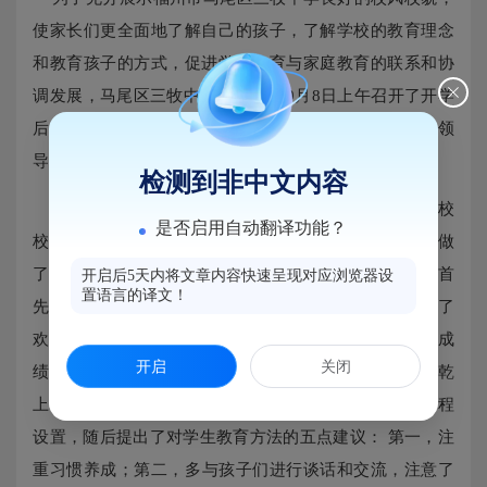
使家长
们
更全面地了解自己的孩
子，了解学校的教育理念
和教育孩子的方式，促进学校教
育与家庭教育的
联系和
协
调发展，马尾区三牧中学于
201
8
年
9
月
8
日
上
午召开了
开学
后的
第一次
家长会。为了使这次家长会成功举办，学校领
导和教师十分重视，精心准备
了各项工作。
检测到非中文内容
八点半，新生集体家长会在学校报告厅准时举行。学校
是否启用自动翻译功能？
校长官福城，党组织负责人蓝跃乾参加了此次会议，并做
了精彩的发言，会议由七年级段长黄发声老师主持。首
开启后5天内将文章内容快速呈现对应浏览器设
置语言的译文！
先，官福城校长上台发言。官校长对家长们的到来表达了
欢迎和感谢，并介绍了福州三牧中学在往年取得的优异成
开启
关闭
绩，阐明了家长会开展的目的。
接着党组织负责人蓝跃乾
上台，先是向家长介绍了我校的办学特点以及特色的课程
设置，随后提出了对学生教育方法的五点建议：
第一
，
注
重习惯养成
；
第
二，
多与孩子们进行
谈话和交流，注意了