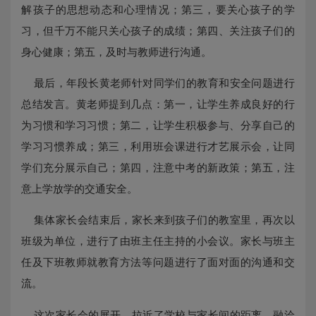
解孩子的思想动态和心理情况
；
第
三，
要关心孩子的学
习，但千万不能只关心孩子的成绩
；
第
四
、关注孩子们的
身心健康
；
第
五，
及时与教师进行沟通
。
最后，年段长黄老师针对同学们的教育和安全问题进行
总结发言。黄老师提到几点：第一，让学生养成良好的行
为习惯和学习习惯；第二，让学生积极参与、分享自己的
学习习惯养成；第三，利用班会课进行才艺展示会，让同
学们充分展示自己；第四，注意中考的新政策；第五，注
意上学放学的交通安全。
集体家长会结束后，家长来到孩子们的教室里，再次以
班级为单位，进行了由班主任主持的小会议。家长与班主
任及下班教师就教育方法等问题进行了面对面的沟通和交
流。
这次
家长会
的展开
，拉近了学校与家长间的距离，融洽