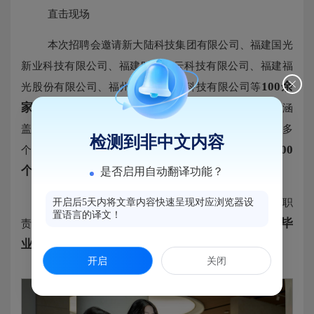
直击现场
本次招聘会邀请新大陆科技集团有限公司、福建国光
新业科技有限公司、福建时代星云科技有限公司、福建福
100余
光股份有限公司、福州京东方光电科技有限公司等
家重点企事业单位及阳光学院合作单位
进场招聘，涵
盖新一代信息技术、新能源、智能制造、现代服务业等多
检测到非中文内容
提供就业岗位超过2000
个马尾区重点发展产业领域。
个
。
是否启用自动翻译功能？
阳光学子怀揣精心准备的简历，与企业代表就岗位职
开启后5天内将文章内容快速呈现对应浏览器设
置语言的译文！
553名毕
责、职业发展、薪资福利等展开交流。据统计，
业生现场与企业达成了初步的就业实习意向
。
开启
关闭