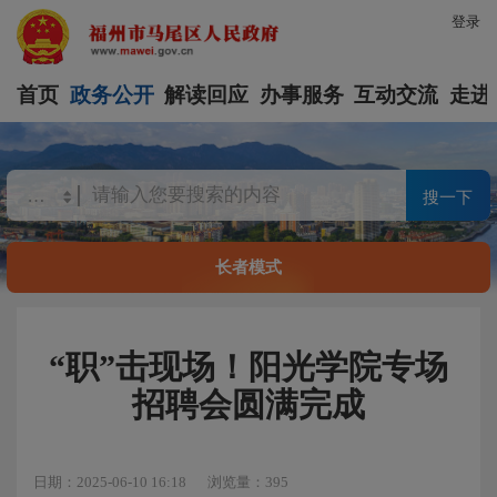
登录
首页
政务公开
解读回应
办事服务
互动交流
走进
搜一下
长者模式
“职”击现场！阳光学院专场
招聘会圆满完成
日期：2025-06-10 16:18
浏览量：395