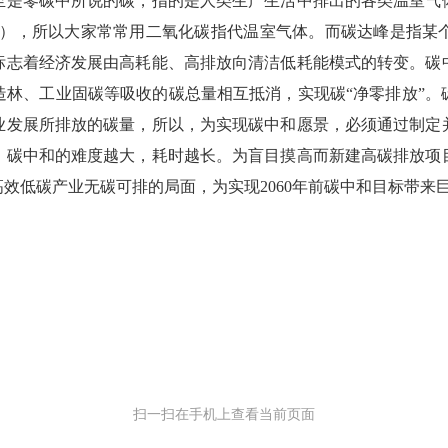
是零碳中所说的碳，指的是人类生产生活中排出的各类温室气体
2e），所以大家常常用二氧化碳指代温室气体。而碳达峰是指某
标志着经济发展由高耗能、高排放向清洁低耗能模式的转变。碳
造林、工业固碳等吸收的碳总量相互抵消，实现碳“净零排放”。
业发展所排放的碳量，所以，为实现碳中和愿景，必须通过制定
，碳中和的难度越大，耗时越长。为盲目摸高而新建高碳排放项
效低碳产业无碳可排的局面，为实现2060年前碳中和目标带来
扫一扫在手机上查看当前页面