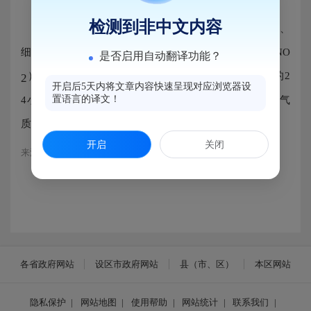
检测到非中文内容
2026年3月马尾区空气质量可吸入颗粒物（PM
）、
10
细颗粒物（PM
）、二氧化硫（SO
）、二氧化氮（NO
2.5
2
是否启用自动翻译功能？
）、臭氧（O
）、一氧化碳（CO）等6项污染物指标的2
2
3
开启后5天内将文章内容快速呈现对应浏览器设
置语言的译文！
4小时浓度均值（O
为8小时最大值）均达到国家环境空气
3
质量标准（GB 3095-2026）二级水平。
开启
关闭
来源：马尾生态环境局
各省政府网站
设区市政府网站
县（市、区）
本区网站
隐私保护
|
网站地图
|
使用帮助
|
网站统计
|
联系我们
|