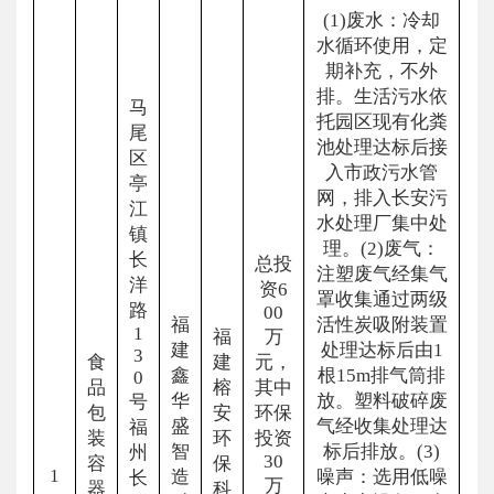
(1)废水：冷却
水循环使用，定
期补充，不外
排。生活污水依
马
托园区现有化粪
尾
池处理达标后接
区
入市政污水管
亭
网，排入长安污
江
水处理厂集中处
镇
理。(2)废气：
长
总投
注塑废气经集气
洋
资6
罩收集通过两级
路
00
福
活性炭吸附装置
1
福
万
建
处理达标后由1
3
食
建
元，
鑫
根15m排气筒排
0
品
榕
其中
华
放。塑料破碎废
号
包
安
环保
盛
气经收集处理达
福
装
环
投资
智
标后排放。(3)
州
30
容
保
1
造
噪声：选用低噪
长
万
器
科