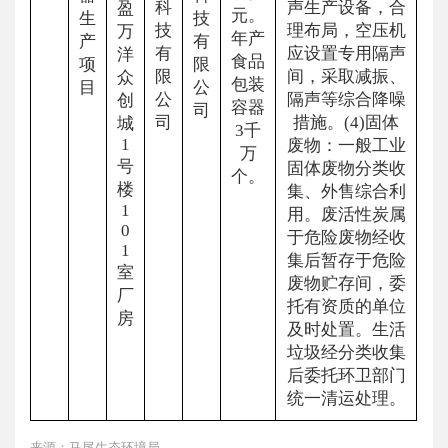
科
声生产设备，合
盈
元。
生
技
技
理布局，空压机
万
年产
产
有
有
应设置专用隔声
洋
食品
项
限
限
间，采取减振、
众
包装
目
公
公
隔声等综合降噪
创
容器
司
司
措施。(4)固体
城
3千
1
废物：一般工业
万
号
固体废物分类收
个。
楼
集、外售综合利
1
用。废活性炭属
0
于危险废物经收
1
集后暂存于危险
室
废物贮存间，委
厂
托有资质的单位
房
及时处置。生活
垃圾经分类收集
后委托环卫部门
统一清运处理。
来源：马尾生态环境局