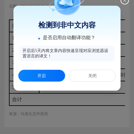
日期：2024-04-03 11:03
浏览量：257
检测到非中文内容
序号
投诉渠道
是否启用自动翻译功能？
1
福州市12345政务服务便民热线
2
环保举报管理系统12369
开启后5天内将文章内容快速呈现对应浏览器设
置语言的译文！
3
福建省信访投诉云平台
4
福建省生态云福州环境监管网格化和信访
开启
关闭
5
福建省信访信息系统
合计
来源：马尾生态环境局