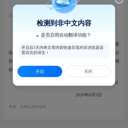
日期：2026-06-05 16:00
浏览量：528
检测到非中文内容
是否启用自动翻译功能？
福州经济技术开发区环境监测站于2026年5月29日发
开启后5天内将文章内容快速呈现对应浏览器设
出“2026年度监测站实验有证标准样品询价采购（二次）公
置语言的译文！
告”，于2026年6月4日下午开标，该项目仅1家公司参与报
价，不满足本次招标要求，现做流标处理。
开启
关闭
福州经济技术开发区环境监测站
2026年6月5日
来源：马尾生态环境局