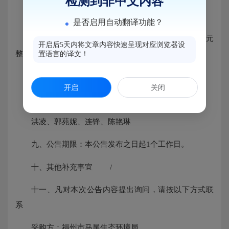
检测到非中文内容
中标供应商名称：福州市零探环境技术有限公司
是否启用自动翻译功能？
中标金额：人民币65800元（大写：陆万伍仟捌佰元
开启后5天内将文章内容快速呈现对应浏览器设
整）
置语言的译文！
服务要求或标的的基本情况：详见招标文件
开启
关闭
八、评标小组成员名单：
洪凌、郭苑妮、连锋、陈艳琳
九、公告期限：本公告发布之日起1个工作日。
十、其他补充事宜 /
十一、凡对本次公告内容提出询问，请按以下方式联
系
采购方：福州市马尾生态环境局