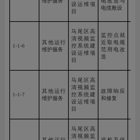
维护服务
电改造与
设运维项
电缆敷设
目
马尾区高
监控点就
清视频监
其他运行
近取电规
1-1-6
控系统建
新
维护服务
范用电改
设运维项
造
目
马尾区高
清视频监
其他运行
故障响应
1-1-7
控系统建
新
维护服务
和修复
设运维项
目
马尾区高
清视频监
其他运行
巡检及保