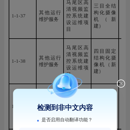
马尾区高
三目全结
清视频监
其他运行
构化摄像
1-1-37
控系统建
海
维护服务
机（新
设运维项
建）
目
马尾区高
四目固定
清视频监
其他运行
结构化摄
1-1-38
控系统建
海
维护服务
像机（新
设运维项
建）
目
马尾区高
清视频监
高空鹰眼
其他运行
1-1-39
控系统建
摄像机
海
检测到非中文内容
维护服务
设运维项
（新建）
目
是否启用自动翻译功能？