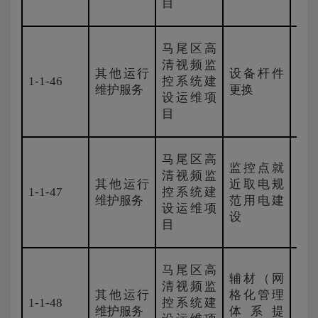
目
马尾区高
清视频监
其他运行
设备杆件
1-1-46
控系统建
国
维护服务
更换
设运维项
目
马尾区高
监控点就
清视频监
其他运行
近取电规
1-1-47
控系统建
新
维护服务
范用电建
设运维项
设
目
马尾区高
辅材（网
清视频监
其他运行
格化管理
1-1-48
控系统建
国
维护服务
体系提