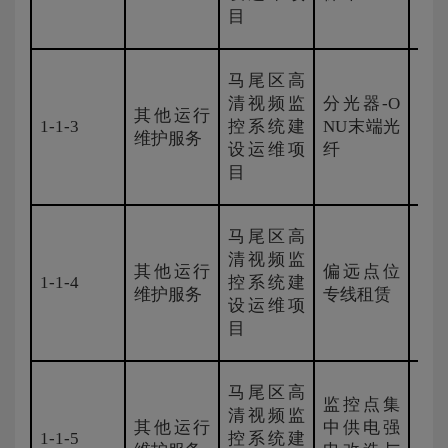
目
马尾区高
清视频监
分光器-O
其他运行
1-1-3
控系统建
NU末端光
新
维护服务
设运维项
纤
目
马尾区高
清视频监
其他运行
偏远点位
1-1-4
控系统建
新
维护服务
专线租赁
设运维项
目
马尾区高
监控点集
清视频监
其他运行
中供电强
1-1-5
控系统建
新