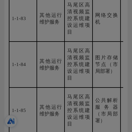
马尾区高
清视频监
其他运行
网络交换
1-1-83
控系统建
H3
维护服务
机
设运维项
目
马尾区高
清视频监
图片存储
其他运行
1-1-84
控系统建
节点（市
海
维护服务
设运维项
局部署）
目
马尾区高
公共解析
清视频监
其他运行
服务器
1-1-85
控系统建
海
维护服务
（市局部
设运维项
署）
目