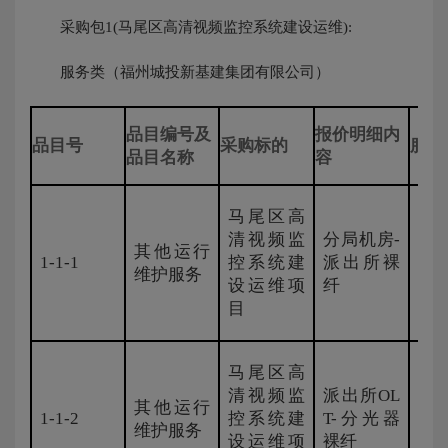
采购包1(马尾区高清视频监控系统建设运维):
服务类（福州城投新基建集团有限公司）
品目编号及
报价明细内
品目号
采购标的
服务
品目名称
容
马尾区高
清视频监
分局机房-
其他运行
1-1-1
控系统建
派出所裸
新
维护服务
设运维项
纤
目
马尾区高
清视频监
派出所OL
其他运行
1-1-2
控系统建
T-分光器
新
维护服务
设运维项
裸纤