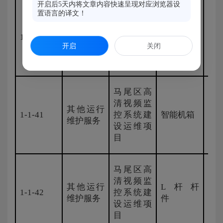
开启后5天内将文章内容快速呈现对应浏览器设
马尾区高
置语言的译文！
清视频监
4G太阳能
其他运行
1-1-40
控系统建
摄像机
国
维护服务
开启
关闭
设运维项
（新建）
目
马尾区高
清视频监
其他运行
1-1-41
控系统建
智能机箱
国
维护服务
设运维项
目
马尾区高
清视频监
其他运行
L杆杆
1-1-42
控系统建
国
维护服务
件
设运维项
目