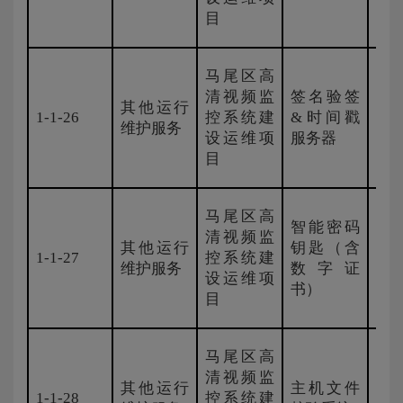
目
马尾区高
清视频监
签名验签
其他运行
安
1-1-26
控系统建
&时间戳
维护服务
科
设运维项
服务器
目
马尾区高
智能密码
清视频监
其他运行
钥匙（含
1-1-27
控系统建
浙江
维护服务
数字证
设运维项
书）
目
马尾区高
清视频监
其他运行
主机文件
1-1-28
控系统建
天