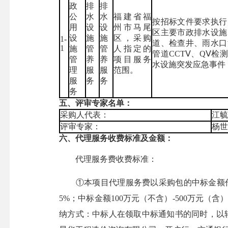
政
排
排
公
水
水
福建省福
按招标文件要求执行
用
设
设
州市马尾
区主要市政排水设施
设
施
施
区，采购
1-
道、检查井、雨水口
1
施
管
管
人指定的
管道CCTⅤ、QⅤ
管
养
养
项目服务
水设施突发应急事件
理
服
服
范围。
服
务
务
务
五、评审专家名单：
采购人代表：
江
评审专家：
杨世
六、代理服务收费标准及金额：
代理服务费收费标准：
①本项目代理服务费以采购包的中标金额作为
5%；中标金额100万元（不含）-500万元（含
纳方式：中标人在领取中标通知书的同时，以转