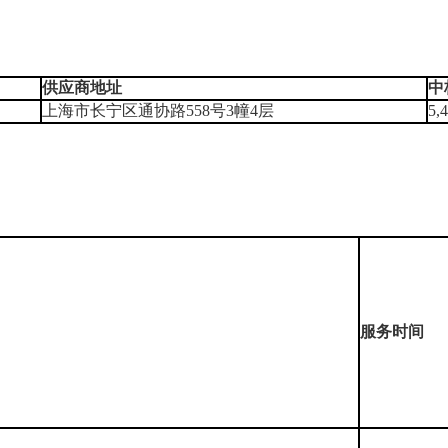
供应商地址
中
上海市长宁区通协路558号3幢4层
5,
）
服务时间