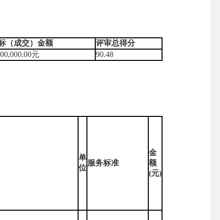
标（成交）金额
评审总得分
400,000.00元
90.48
金
单
服务标准
额
位
(元)