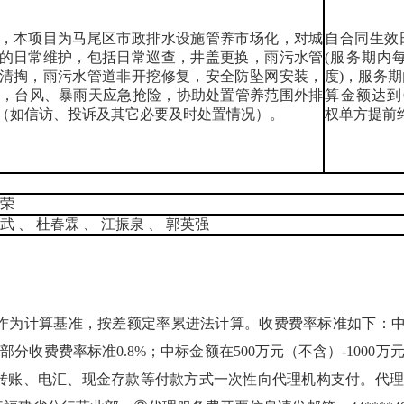
，本项目为马尾区市政排水设施管养市场化，对城
自合同生效
的日常维护，包括日常巡查，井盖更换，雨污水管
(服务期内
清掏，雨污水管道非开挖修复，安全防坠网安装，
度)，服务
检测，台风、暴雨天应急抢险，协助处置管养范围外排
算金额达到6
（如信访、投诉及其它必要及时处置情况）。
权单方提前
毓荣
武 、 杜春霖 、 江振泉 、 郭英强
计算基准，按差额定率累进法计算。收费费率标准如下：中标金
）部分收费费率标准0.8%；中标金额在500万元（不含）-1000
账、电汇、现金存款等付款方式一次性向代理机构支付。代理服务费