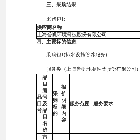
三、采购结果
采购包1:
供应商名称
上海誉帆环境科技股份有限公司
四、主要标的信息
采购包1(排水设施管养服务):
服务类（上海誉帆环境科技股份有限公司
品
目
报
编
采
价
品
号
购
明
目
及
服务范围
服务要求
标
细
号
品
的
内
目
容
名
称
市