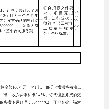
符合招标文件要
日起计算，共计36个月
5,4
求，项目完成
每12个月为一个合同年
00,
后，进行验收，
期内经双方确认的累计结
年
00
须符合《工程施
0.0
000000元，采购人有
工质量验收规
0
终止整个合同服务期。
范》合格标准。
额100万元（含）以下部分收费费率标准1.
万元（含）收费费率标准0.45%。②代理服务费的交
专用账号：35*****62；开户名称：福建