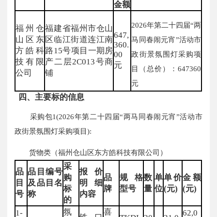
金额
2026年第二十四届“两
福州仓
福建省福州市仓山
647,
山区东
区临江街道连江南
马同春闹元宵”活动市
360.
方皓科
路15号项目一期房
00
政街景氛围灯采购项
技有限
产二层2C013号商
元
目（总价）：647360
公司
铺
元
四、主要标的信息
采购包1(2026年第二十四届“两马同春闹元宵”活动市
政街景氛围灯采购项目):
货物类（福州仓山区东方皓科技有限公司）
采
品
品目编号
报价
购
品
规格
数
单
单价
金额
目
及品目名
明细
标
牌
型号
量
位
(元)
(元)
号
称
内容
的
氛
喜
1-
62,0