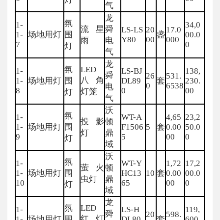
气
龙
氛
1-
34,0
流星
舜
LS-LS
20
17.0
1-
场地用灯
围
盏
00.0
Y80
00
000
雨
电
7
0
灯
气
龙
氛
LED
1-
LS-BJ
138,
舜
26
531.
八角
1-
场地用灯
围
DL89
套
230.
0
6538
电
8
0
00
灯笼
灯
气
沃
氛
1-
WT-A
4,65
23,2
投影
顿
1-
场地用灯
围
F1506
5
套
0.00
50.0
灯
鼎
9
5
00
0
灯
域
沃
氛
1-
WT-Y
1,72
17,2
萤火
顿
1-
场地用灯
围
HC13
10
套
0.00
00.0
虫灯
鼎
10
65
00
0
灯
域
龙
氛
LED
1-
LS-H
119,
舜
20
598.
红灯
1-
场地用灯
围
DL80
套
600.