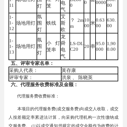
0
0000
电
11
0
00
笼
灯
气
氛
艾
1-
10
0.63
630.
？2m
1-
场地用灯
围
铁线
斯
米
00
00
00
m
12
灯
欧
龙
氛
1-
小灯
舜
LS-DL
95.0
1,90
1-
场地用灯
围
20
串
C20
000
0.00
笼串
电
13
灯
气
五、评审专家名单：
采购人代表：
黃存康
评审专家：
洪泉 、 陈晓英
六、代理服务收费标准及金额：
代理服务费收费标准：
本项目的代理服务费(成交服务费)向成交人收取，成交
人按差额定率累进法计算，向采购代理机构一次性缴纳成
交服务费。 (1)以成交通知书规定的成交金额作为收费的计