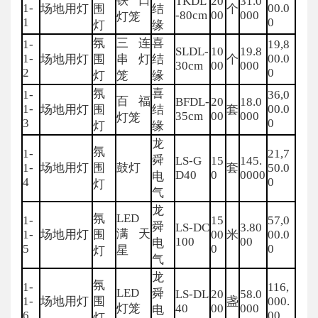
铁口
TKDL
20
31.0
1-
00.0
场地用灯
围
结
个
-80cm
00
000
灯笼
1
0
灯
缘
氛
三连
喜
1-
19,8
SLDL-
10
19.8
1-
00.0
场地用灯
围
串灯
结
个
30cm
00
000
2
0
灯
笼
缘
氛
喜
1-
36,0
百福
BFDL-
20
18.0
1-
00.0
场地用灯
围
结
套
35cm
00
000
灯笼
3
0
灯
缘
龙
氛
1-
21,7
舜
LS-G
15
145.
1-
场地用灯
围
鼓灯
套
50.0
D40
0
0000
电
4
0
灯
气
龙
氛
LED
1-
15
57,0
舜
LS-DC
3.80
满天
1-
场地用灯
围
00
米
00.0
100
00
电
5
0
0
星
灯
气
龙
氛
1-
116,
LED
舜
LS-DL
20
58.0
1-
场地用灯
围
盏
000.
灯笼
40
00
000
电
6
00
灯