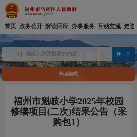
首页
政务公开
解读回应
办事服务
互动交流
走进
搜一下
长者模式
福州市魁岐小学2025年校园
修缮项目(二次)结果公告（采
购包1）