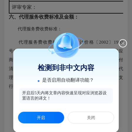
评审专家：
六、代理服务收费标准及金额：
代理服务费收费标准：
代理服务费收费标准：参照“计价格〔2002〕1980
号”文件规定收取，100万元以下的按1%计取。由成交供应
商在领取成交通知书前以现金、转账等付款方式一次性付
检测到非中文内容
清。招标代理服务费专户：账户名称：福建省顺鑫招标代
理有限公司，开户行：华夏银行股份有限公司福州晋安支
是否启用自动翻译功能？
行，账号：12255000000186362。
开启后5天内将文章内容快速呈现对应浏览器设
置语言的译文！
代理服务费收费金额：
合同包1围墙及行健馆屋面墙面修缮：0.5673万元
开启
关闭
收取对象：中标（成交）供应商