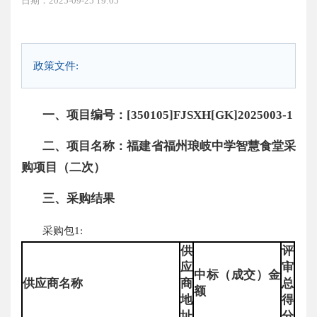
日期：2025-09-25 19:05
政策文件:
一、项目编号：[350105]FJSXH[GK]2025003-1
二、项目名称：福建省福州琅岐中学智慧食堂采
购项目（二次）
三、采购结果
采购包1:
供
评
应
审
中标（成交）金
供应商名称
商
总
额
地
得
址
分