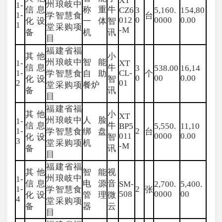
XT
州琅岐中
1-
信息
称重
牛
CZ6
3
5,160.
154,80
1-
学智慧食
台
012
0
0000
0.00
化设
一体
智
1
堂采购项
-M
备
机
讯
目
福建省福
其他
小
州琅岐中
智能
1-
XT
信息
牛
3
538.00
16,14
1-
CL-
学智慧食
自助
个
0
00
0.00
化设
智
2
01
堂采购项
餐炉
备
讯
目
福建省福
其他
小
XT
州琅岐中
人脸
1-
信息
牛
BP5
5,550.
11,10
1-
2
学智慧食
绑盘
台
011
0000
0.00
化设
智
3
堂采购项
机
-M
备
讯
目
福建省福
其他
智能
视
州琅岐中
1-
信息
电源
音
SM-
2,700.
5,400.
1-
2
学智慧食
张
508
0000
00
化设
管理
微
4
堂采购项
备
器
云
目