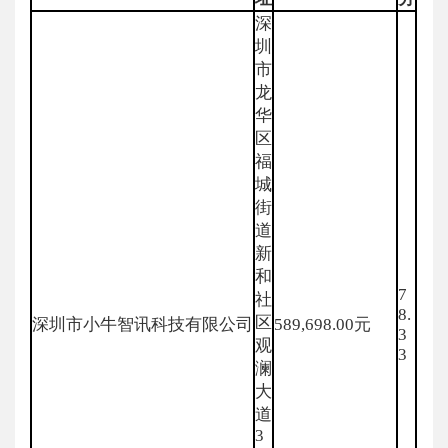
深
圳
市
龙
华
区
福
城
街
道
新
和
7
社
8.
区
深圳市小牛智讯科技有限公司
589,698.00元
3
观
3
澜
大
道
3