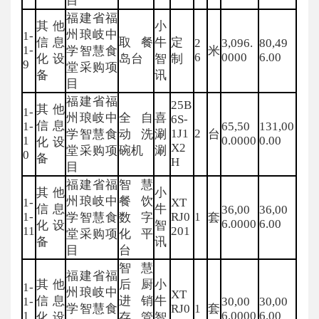
目
福建省福
其他
小
州琅岐中
1-
信息
取餐
牛
定
2
3,096.
80,49
1-
学智慧食
米
6
0000
6.00
化设
岛台
智
制
9
堂采购项
备
讯
目
福建省福
25B
其他
1-
州琅岐中
全自
喜
6S-
信息
1-
65,50
131,00
1J1
2
学智慧食
动洗
涮
台
1
0.0000
0.00
化设
X2
堂采购项
碗机
涮
0
备
H
目
福建省福
智慧
其他
小
州琅岐中
餐饮
1-
XT
信息
牛
36,00
36,00
1-
RJ0
1
学智慧食
数字
套
6.0000
6.00
化设
智
11
201
堂采购项
化平
备
讯
目
台
智慧
福建省福
其他
后厨
小
1-
州琅岐中
XT
信息
进销
牛
1-
30,00
30,00
学智慧食
RJ0
1
套
1
6.0000
6.00
化设
存管
智