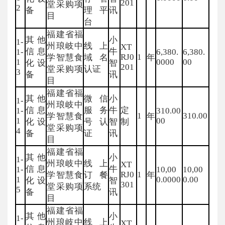
201
堂采购项
2
备
理平
讯
目
台
福建省福
其他
小
1-
州琅岐中
线上
XT
信息
牛
1-
6,380.
6,380.
RJ0
1
学智慧食
域名
年
1
0000
00
化设
智
201
堂采购项
认证
3
备
讯
目
福建省福
其他
微信
小
1-
州琅岐中
信息
服务
牛
定
1-
310.00
1
310.00
学智慧食
年
1
00
化设
号认
智
制
堂采购项
4
备
证
讯
目
福建省福
其他
小
1-
州琅岐中
线上
XT
信息
牛
1-
10,00
10,00
RJ0
1
学智慧食
订餐
年
1
0.0000
0.00
化设
智
301
堂采购项
系统
5
备
讯
目
福建省福
其他
小
1-
州琅岐中
线上
XT