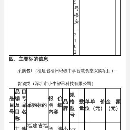
5
号
楼
房
二
2
1
0
2
四、主要标的信息
采购包1（福建省福州琅岐中学智慧食堂采购项目）:
货物类（深圳市小牛智讯科技有限公司）
品目
规
品
编号
报价
品
格
数
单
单价
金额
目
及品
采购标的
明细
牌
型
量
位
（元）
（元）
号
目名
内容
号
称
福建省福
其他
智能
小