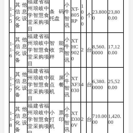
福建省福
其他
小
1
州琅岐中
1-
XT-
信息
条码
牛
0
23.800
23,80
1-
805
学智慧食
个
0
0
0.00
化设
托盘
智
5
RP
堂采购项
0
备
讯
目
福建省福
其他
小
XT
州琅岐中
智能
1-
信息
牛
HC
8,560.
17,12
1-
2
学智慧食
收货
台
902
0000
0.00
化设
智
6
堂采购项
秤
0
备
讯
目
福建省福
其他
小
州琅岐中
双屏
1-
XT
信息
牛
6,380.
25,52
1-
XF3
4
学智慧食
点餐
台
0000
0.00
化设
智
7
030
堂采购项
机
备
讯
目
福建省福
其他
小
州琅岐中
小票
1-
XT
信息
牛
710.00
1,420.
1-
D30
2
学智慧食
打印
台
00
00
化设
智
8
0V
堂采购项
机
备
讯