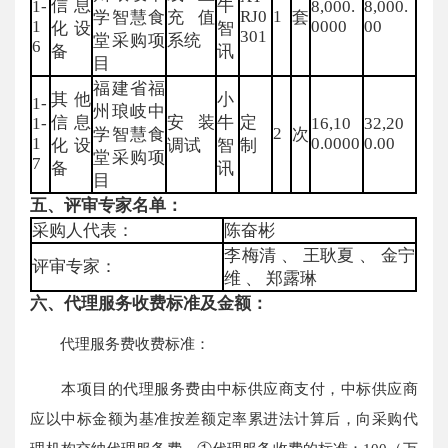
信息
牛
1-
8,000.
8,000.
RJ0
1
学智慧食
充值
套
1
0000
00
化设
智
301
堂采购项
系统
6
备
讯
目
福建省福
其他
小
1-
州琅岐中
信息
安装
牛
定
1-
16,10
32,20
2
学智慧食
次
1
0.0000
0.00
化设
调试
智
制
堂采购项
7
备
讯
目
五、评审专家名单：
采购人代表：
陈奋彬
李梅清 、 王耿夏 、 金宁
评审专家：
维 、 郑露琳
六、代理服务收费标准及金额：
代理服务费收费标准：
本项目的代理服务费由中标供应商支付，中标供应商
应以中标金额为基准按差额定率累进法计算后，向采购代