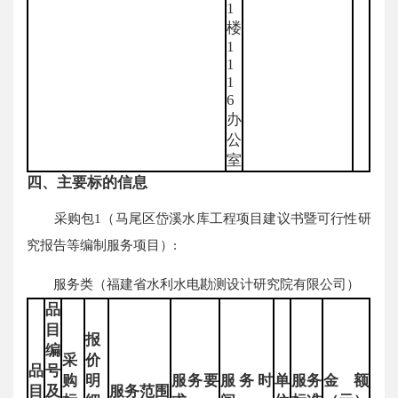
1
楼
1
1
1
6
办
公
室
四、主要标的信息
采购包1（马尾区岱溪水库工程项目建议书暨可行性研
究报告等编制服务项目）:
服务类（福建省水利水电勘测设计研究院有限公司）
品
目
报
编
采
价
品
号
购
明
服务要
服务时
单
服务
金额
目
及
服务范围