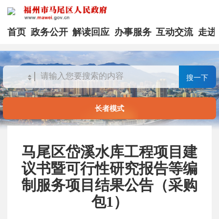
首页
政务公开
解读回应
办事服务
互动交流
走进
搜一下
长者模式
马尾区岱溪水库工程项目建
议书暨可行性研究报告等编
制服务项目结果公告（采购
包1）