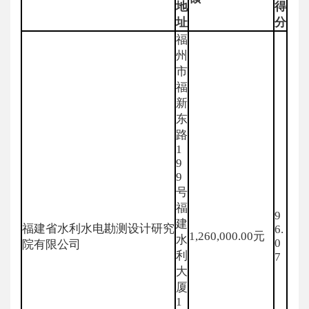
地
得
址
分
福
州
市
福
新
东
路
1
9
9
号
福
9
建
福建省水利水电勘测设计研究
6.
1,260,000.00元
水
0
院有限公司
利
7
大
厦
1