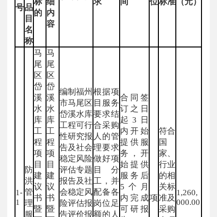
标
细
求
间
位
标准
（元）
号
品
的
内
目
容
名
称
马
马
尾
尾
区
区
岱
岱
编制福州
根据项
溪
溪
合同签
市马尾区
目服务
水
水
订之日
岱溪水库
要求结
库
库
起3日
工程可行
合采购
工
工
内开始
符合
性研究报
人的管
程
程
提供服
国
告及社会
理要求
项
项
务，开
家、
稳定风险
做好项
目
目
始提供
行业
防
评估专题
目分
建
建
服务后
的相
洪
报告及社
工，并
议
议
5个月
关标
管
会稳定风
配备各
1-
1,260,
书
书
内完成
项
准及
1
000.00
理
险评估报
岗位足
暨
暨
可研报
采购
服
告评价报
额的人