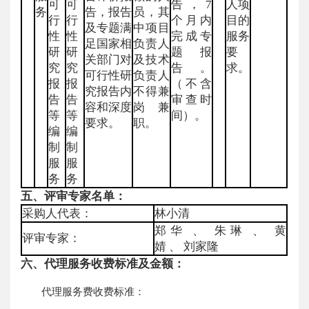
可
可
告，7
人项
务
告，报告
员，其
行
行
个月内
目的
及专题满
中项目
性
性
完成专
服务
足国家相
负责人
研
研
题报
要
关部门对
及技术
究
究
告。
求。
可行性研
负责人
报
报
（不含
究报告内
不得兼
告
告
审查时
容和深度
岗兼
等
等
间）。
要求。
职。
编
编
制
制
服
服
务
务
五、评审专家名单：
采购人代表：
林小清
郑华 、 朱琳 、 黄
评审专家：
婧 、 刘家隆
六、代理服务收费标准及金额：
代理服务费收费标准：