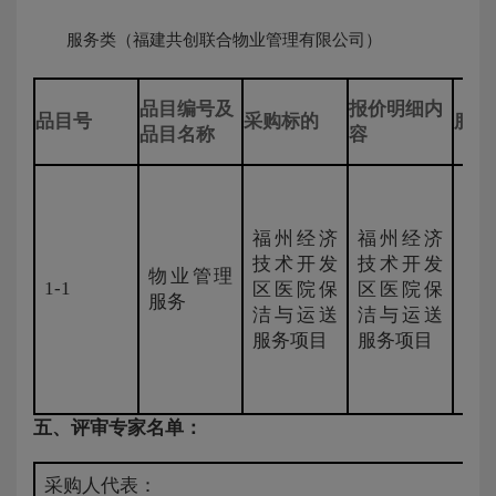
服务类（福建共创联合物业管理有限公司）
品目编号及
报价明细内
品目号
采购标的
服务
品目名称
容
福州经济
福州经济
技术开发
技术开发
物业管理
采
1-1
区医院保
区医院保
服务
定
洁与运送
洁与运送
服务项目
服务项目
五、评审专家名单：
采购人代表：