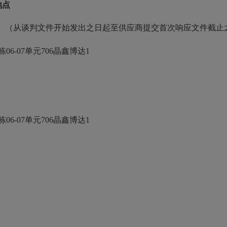
地点
0（北京时间）（从谈判文件开始发出之日起至供应商提交首次响应文件截
-07单元706晶鑫博达1
-07单元706晶鑫博达1