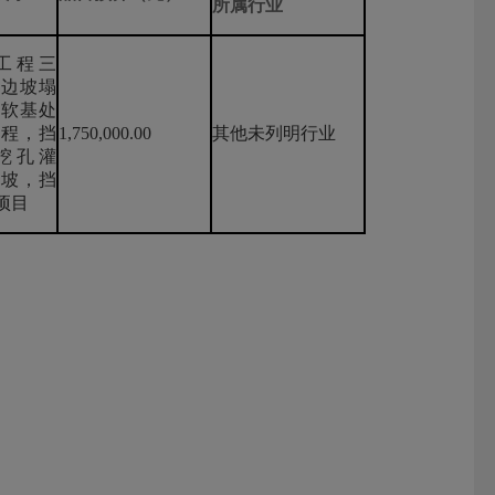
所属行业
工程三
边坡塌
软基处
程，挡
1,750,000.00
其他未列明行业
挖孔灌
坡，挡
项目