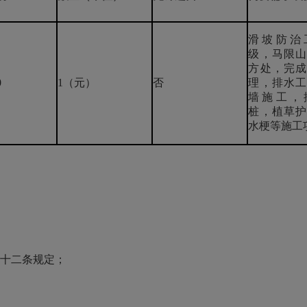
滑坡防治
级，马限山
方处，完成
0
1（元）
否
理，排水工
墙施工，
桩，植草护
水梗等施工
十二条规定；