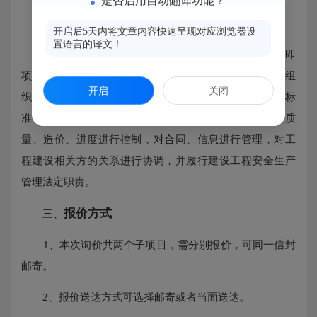
是否启用自动翻译功能？
全流程项目管理、监理服务。
（二）
开启后5天内将文章内容快速呈现对应浏览器设
置语言的译文！
服务内容包含且不限于：开展项目整体监测和管控即
项目的投资决策开始到项目结束的全过程进行计划、组
开启
关闭
织、指挥、协调、控制和评价。根据法律法规、行业标
准、勘察设计文件及合同等，在施工阶段对建设工程质
量、造价、进度进行控制，对合同、信息进行管理，对工
程建设相关方的关系进行协调，并履行建设工程安全生产
管理法定职责。
报价方式
三、
1、本次询价共两个子项目，需分别报价，可同一信封
邮寄。
2、报价送达方式可选择邮寄或者当面送达。