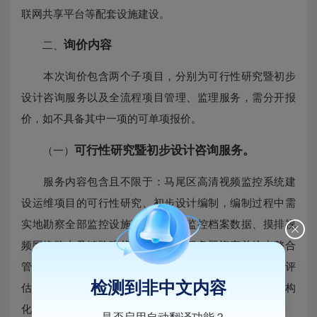
联网共享平台等配套设施建设。
询价内容
二、
本次询价包含两个子项目，分别为可行性研究暨初步
设计咨询服务以及全流程项目管理、监理服务，需分开报
价，如不具备其中一项的可单项报价。
可行性研究暨初步设计咨询服务。
（一）
服务内容包含且不限于：马尾区高清视频监控系统建
设运维项目的可行性研究、初步设计编制，编制过程中需
实地勘察全部监控设施现状、梳理监控档案数据、摸排视
频网络路由及链路现状，确认后台服务器资产并给出整合
管理方案。同时需对所有进出马尾区界道路进行摸排和评
检测到非中文内容
估，对全区监控进行网格化细分并规划设施、设备结构
化、智能化替代换新方案等。