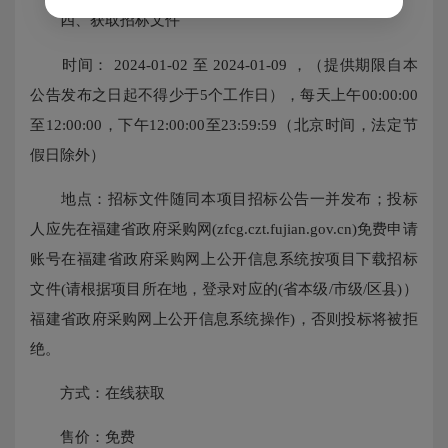
四、获取招标文件
时间： 2024-01-02 至 2024-01-09 ，（提供期限自本
公告发布之日起不得少于5个工作日），每天上午00:00:00
至12:00:00，下午12:00:00至23:59:59（北京时间，法定节
假日除外）
地点：招标文件随同本项目招标公告一并发布；投标
人应先在福建省政府采购网(zfcg.czt.fujian.gov.cn)免费申请
账号在福建省政府采购网上公开信息系统按项目下载招标
文件(请根据项目所在地，登录对应的(省本级/市级/区县)）
福建省政府采购网上公开信息系统操作)，否则投标将被拒
绝。
方式：在线获取
售价：免费