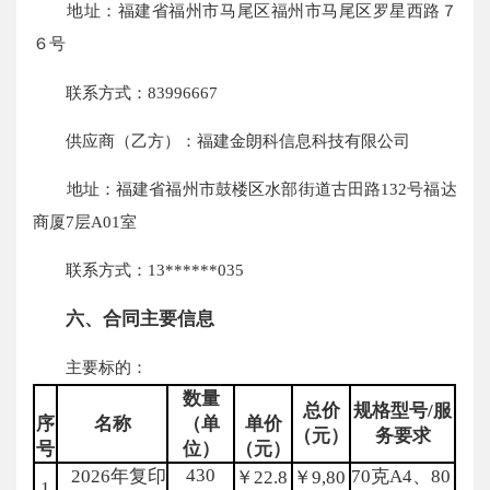
地址：福建省福州市马尾区福州市马尾区罗星西路７
６号
联系方式：83996667
供应商（乙方）：福建金朗科信息科技有限公司
地址：福建省福州市鼓楼区水部街道古田路132号福达
商厦7层A01室
联系方式：13******035
六、合同主要信息
主要标的：
数量
总价
规格型号/服
序
名称
（单
单价
（元）
务要求
号
位）
（元）
430
2026年复印
70克A4、80
￥22.8
￥9,80
1