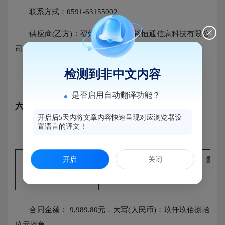
联系方式：0591-63155002
供应商(乙方)：福州市马尾区华裕恒通信息科技有限公
司
地址：福建省福州市马尾区湖里路27号1#5-2A室
检测到非中文内容
联系方式：13696860764
是否启用自动翻译功能？
六、合同主要信息
开启后5天内将文章内容快速呈现对应浏览器设
主要标的：
置语言的译文！
序号
名称
数量(
开启
关闭
1
复印纸采购
398
合同金额： 9,989.80元，大写(人民币)：玖仟玖佰捌拾
玖元捌角