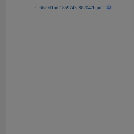
66a9d1bdf1859743a882047b.pdf