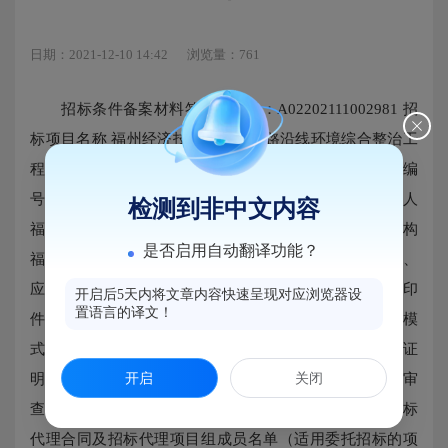
日期：2021-12-10 14:42
浏览量：761
招标条件备案材料签收单编号：A02202111002981 招
标项目名称 福州经济技术开发区铁路沿线环境综合整治工
程 (景观部分)（监理） 报备日期 2021年 11月26日报建编
号 3501052110090201 招标项目编号 来自交易平台招标人
检测到非中文内容
福州经济技术开发区建设发展集团有限公司招标代理机构
是否启用自动翻译功能？
福建岩鑫工程项目管理有限公司招标条件备案材料清单 1、
应当履行初步设计及概算审批手续的，提供批准文件复印
开启后5天内将文章内容快速呈现对应浏览器设
置语言的译文！
件（适用施工、货物和初步设计审批后采用工程总承包模
式的招标项目）；√ 2、建设资金或资金来源已经落实的证
开启
关闭
明材料；√ 3、招标图纸以及按规定需要提供的经施工图审
查机构审查合格的文件（适用施工招标项目）；√ 4、招标
代理合同及招标代理项目组成员名单（适用委托招标的项