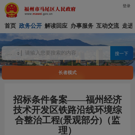
登录
首页
政务公开
解读回应
办事服务
互动交流
走进
搜一下
长者模式
招标条件备案——福州经济
技术开发区铁路沿线环境综
合整治工程(景观部分)（监
理）